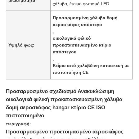
βιωσιμότητα
χάλυβα, έτοιμο φωτισμό LED
Προσαρμοσμένη χάλυβα δομή
αεροσκάφος υπόστεγο
,
οικολογικά φιλικό
Υψηλό φως:
προκατασκευασμένο κτίριο
υπόστεγου
,
Κτίριο από χαλύβδινη κατασκευή με
πιστοποίηση CE
Προσαρμοσμένο σχεδιασμό Ανακυκλώσιμη
Αρχική Σελίδα
οικολογικά φιλική προκατασκευασμένη χάλυβα
δομή αεροσκάφος hangar κτίριο CE ISO
πιστοποιημένο
Προϊόντα
περιγραφή:
Προσαρμοσμένο προετοιμασμένο αεροσκάφος
Σχετικά με εμάς