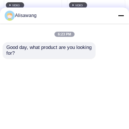
Κατασκευή
θερμώ εμβάπτισης
300km/h Φορτίο
Alisawang
ανέμου
6:23 PM
Good day, what product are you looking 
for?
Χάλυβες
Μεταλλική Αποθήκη
κατασκευαστικές
Κτιρίου από Χάλυβα
δομές χαμηλού
Προσφορά και
κόστους κτίρια
Ασφαλής
Αποστολή
Αποστολή
εργοστάσιο hangar
Βιομηχανική
χάλυβα πλαίσια
Αποθήκευση
ερώτησης
ερώτησης
προκατασκευασμένα
Αρχική Σελίδα
Περίπου εμείς
επαφή
Desktop Site
Sitemap
Πολιτική μυστικότητας