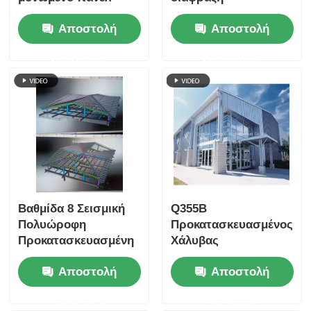
σάντουιτς Χάλυβα
Προσυσκευασμένη
Αποστολή
Αποστολή
δομή Ψυχρή
χάλυβα εργοστάσιο
αποθήκευση
εργοστάσιο 60m
ερώτησης
ερώτησης
Αποθήκη
πλάτος Q355B πύλη
Προετοιμασμένο
πλαίσιο
κτίριο σύνδεσης
μπουλόν
Βαθμίδα 8 Σεισμική
Q355B
Πολυώροφη
Προκατασκευασμένος
Προκατασκευασμένη
Χάλυβας
Μεταλλική
Προκατασκευασμένος
Αποστολή
Αποστολή
Κατασκευή Κτίριο
Κτίριο Αποθήκης
Γραφείων Ξενοδοχείο
Πλαίσιο
ερώτησης
ερώτησης
Σχολικό Πλαίσιο
Γαλβανισμένο εν