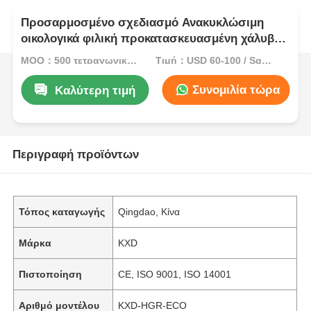
Προσαρμοσμένο σχεδιασμό Ανακυκλώσιμη
οικολογικά φιλική προκατασκευασμένη χάλυβα
δομή αεροσκάφος hangar κτίριο CE ISO
MOQ：500 τετραγωνικά μέτρα
Τιμή：USD 60-100 / Square Meter
πιστοποιημένο
Συνομιλία τώρα
Καλύτερη τιμή
Περιγραφή προϊόντων
Τόπος καταγωγής
Qingdao, Κίνα
Μάρκα
KXD
Πιστοποίηση
CE, ISO 9001, ISO 14001
Αριθμό μοντέλου
KXD-HGR-ECO