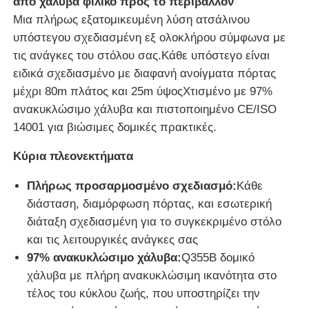
από χάλυβα φιλικό προς το περιβάλλον
Μια πλήρως εξατομικευμένη λύση ατσάλινου
υπόστεγου σχεδιασμένη εξ ολοκλήρου σύμφωνα με
Γύρος εργοστασίων
τις ανάγκες του στόλου σας.Κάθε υπόστεγο είναι
ειδικά σχεδιασμένο με διαφανή ανοίγματα πόρτας
Ποιοτικός έλεγχος
μέχρι 80m πλάτος και 25m ύψοςΧτισμένο με 97%
ανακυκλώσιμο χάλυβα και πιστοποιημένο CE/ISO
14001 για βιώσιμες δομικές πρακτικές.
επαφή
Κύρια πλεονεκτήματα
Ζητήστε ένα απόσπασμα
Πλήρως προσαρμοσμένο σχεδιασμό:
Κάθε
διάσταση, διαμόρφωση πόρτας, και εσωτερική
Προετοιμασμένο σπίτι από ελαφρά χάλυβα
διάταξη σχεδιασμένη για το συγκεκριμένο στόλο
και τις λειτουργικές ανάγκες σας
97% ανακυκλώσιμο χάλυβα:
Q355B δομικό
Κτίριο Μεταλλικών Κατασκευών
χάλυβα με πλήρη ανακυκλώσιμη ικανότητα στο
τέλος του κύκλου ζωής, που υποστηρίζει την
εργαστήριο μεταλλικών κατασκευών