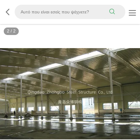
2
/
2