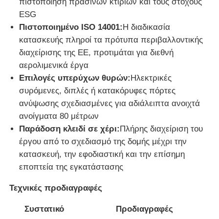
πιστοποίηση πράσινων κτιρίων και τους στόχους
ESG
αποθήκη μεταλλικών κατασκευών
Πιστοποιημένο ISO 14001:
Η διαδικασία
κατασκευής πληροί τα πρότυπα περιβαλλοντικής
διαχείρισης της ΕΕ, προτιμάται για διεθνή
Εμπορικά κτίρια από χάλυβα
αερολιμενικά έργα
Επιλογές υπερύχων θυρών:
Ηλεκτρικές
Δομές Εξόρυξης
συρόμενες, διπλές ή κατακόρυφες πόρτες
ανύψωσης σχεδιασμένες για αδιάλειπτα ανοιχτά
ανοίγματα 80 μέτρων
Αεροδρόμιο από χαλύβδινη κατασκευή
Παράδοση κλειδί σε χέρι:
Πλήρης διαχείριση του
έργου από το σχεδιασμό της δομής μέχρι την
Χάλυβα δομικό υλικό
κατασκευή, την εφοδιαστική και την επίσημη
εποπτεία της εγκατάστασης
Πτηνοτροφείο από χάλυβα
Τεχνικές προδιαγραφές
Συστατικό
Προδιαγραφές
Σιδηροδρομική δομή Πύργος δεξαμενής νερού