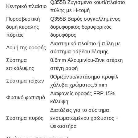
Q355B Ζυγισμένο κουτί/πλαίσιο
Κεντρικό πλαίσιο
πύλης με H-τομή
Κατασκευή κτιρίου δομής χάλυβα
Πυροσβεστική
Q355B Βαρύς συγκολλημένος
δομή κεφαλής
δορυφορικός δορυφορικός
Δομή από χάλυβα επικαλυμμένη με σκόνη
πόρτας
δορυφόρος
Διαστημικό πλαίσιο ή πύλη με
Δομή της οροφής
σύστημα ράβδου δέσμης
Σύστημα
0.6mm Αλουμινίου-Ζινκ στέρεη
επικάλυψης
στέγη ραφή
0Οριζόντιο/κατάσημο προφίλ
Σύστημα τοίχων
χάλυβα χρώματος.5 mm
Διαφανείς οροφές FRP 15%
Φυσικό φωτισμό
κάλυψη
Διατάξεις για το σύστημα
Σύστημα πυρός
ενσωματωμένου χρώματος +
ψεκαστήρα