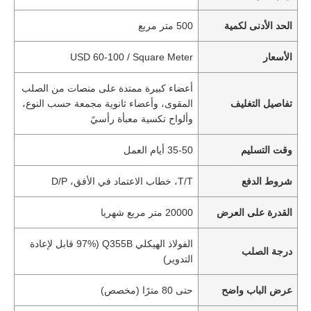
الحد الأدنى لكمية
500 متر مربع
الأسعار
USD 60-100 / Square Meter
أعضاء كبيرة ممتدة على منصات من الصلب
تفاصيل التغليف
المقوى، وأعضاء ثانوية مجمعة حسب النوع،
وألواح تكسية معبأة رأسيً
وقت التسليم
35-50 أيام العمل
شروط الدفع
T/T، خطاب الاعتماد في الأفق، D/P
القدرة على العرض
20000 متر مربع شهريا
الفولاذ الهيكلي Q355B (97% قابل لإعادة
درجة الصلب
التدوير)
عرض الباب واضح
حتى 80 مترًا (مخصص)