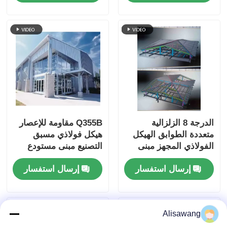
الدرجة 8 الزلزالية
Q355B مقاومة للإعصار
متعددة الطوابق الهيكل
هيكل فولاذي مسبق
الفولاذي المجهز مبنى
التصنيع مبنى مستودع
المكاتب الفندق بناء إطار
هيكل محمص بالوقود
إرسال استفسار
إرسال استفسار
المدرسة
الساخن
Alisawang