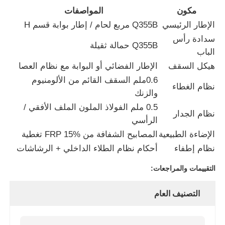
مكون
المواصفات
الإطار الرئيسي
Q355B مربع لحام / إطار بوابة قسم H
مستودع الهيكل الصلب
سدادة رأس
Q355B حمالة ثقيلة
الباب
بناء الصلب التجاري
هيكل السقف
الإطار الفضائي أو البوابة مع نظام العصا
0.6ملم السقف القائم من الألومنيوم
نظام الغطاء
الهياكل التعدينية
والزنك
0.5 ملم الفولاذ الملون الملف الأفقي /
نظام الجدار
الرأسي
حراج طائرات بهيكل فولاذي
الإضاءة الطبيعية
المصابيح الشفافة من FRP 15% تغطية
نظام إطفاء
أحكام نظام الطلاء الداخلي + الرشاشات
المواد الهيكلية من الصلب
التقييمات والمراجعات:
هيكل فولاذي بيت الدواجن
التصنيف العام
البنية الفولاذية برج خزان المياه