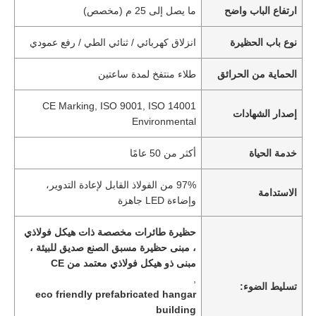
ارتفاع الباب واضح
ما يصل إلى 25 م (مخصص)
نوع باب الحظيرة
انزلاق كهربائي / ثنائي الطي / رفع عمودي
الحماية من الحرائق
طلاء منتفخ لمدة ساعتين
CE Marking, ISO 9001, ISO 14001
إصدار الشهادات
Environmental
خدمة الحياة
أكثر من 50 عامًا
97% من الفولاذ القابل لإعادة التدوير،
الاستدامة
وإضاءة LED جاهزة
حظيرة طائرات مخصصة ذات هيكل فولاذي
، مبنى حظيرة مسبق الصنع صديق للبيئة ،
مبنى ذو هيكل فولاذي معتمد من CE
,
تسليط الضوء:
eco friendly prefabricated hangar
building