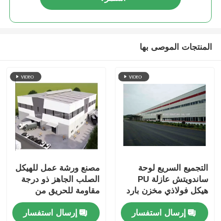
المنتجات الموصى بها
التجميع السريع لوحة
مصنع ورشة عمل للهيكل
ساندويتش عازلة PU
الصلب الجاهز ذو درجة
هيكل فولاذي مخزن بارد
مقاومة للحريق من
مخزن قبل التصميم بناء
الدرجة الأولى بعرض 60
إرسال استفسار
إرسال استفسار
اتصال المسامير
مترًا إطار بوابة Q355B