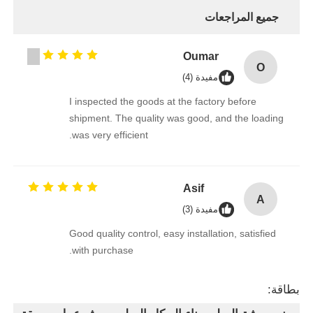
جميع المراجعات
Oumar
O
مفيدة (4)
I inspected the goods at the factory before
shipment. The quality was good, and the loading
was very efficient.
Asif
A
مفيدة (3)
Good quality control, easy installation, satisfied
with purchase.
بطاقة: