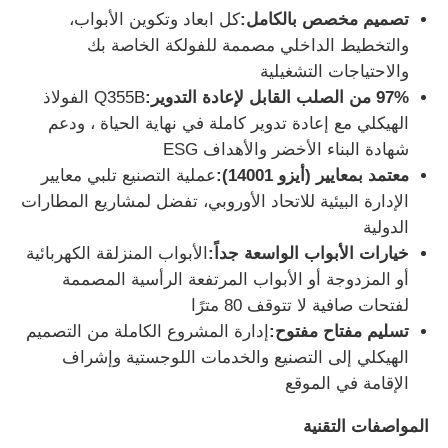
تصميم مخصص بالكامل:
كل ابعاد وتكوين الأبواب،
والتخطيط الداخلي مصممة للفولكة الخاصة بك
جولة في المعمل
والاحتياجات التشغيلية
97% من الصلب القابل لإعادة التدوير:
Q355B الفولاذ
ضبط الجودة
الهيكلي مع إعادة تدوير كاملة في نهاية الحياة ، ودعم
شهادة البناء الأخضر والأهداف ESG
معتمد بمعايير (أيزو 14001):
عملية التصنيع تلبي معايير
اتصل بنا
الإدارة البيئية للاتحاد الأوروبي، تفضل لمشاريع المطارات
الدولية
طلب اقتباس
خيارات الأبواب الواسعة جداً:
الأبواب المنزلقة الكهربائية
أو المزدوجة أو الأبواب المرتفعة الرأسية المصممة
لفتحات صافية لا تتوقف 80 مترًا
منزل مصنوع من الفولاذ الخفيف
تسليم مفتاح مفتوح:
إدارة المشروع الكاملة من التصميم
الهيكلي إلى التصنيع والخدمات اللوجستية وإشراف
بناء الهيكل الصلب
الإقامة في الموقع
المواصفات التقنية
ورشة الهياكل الفولاذية