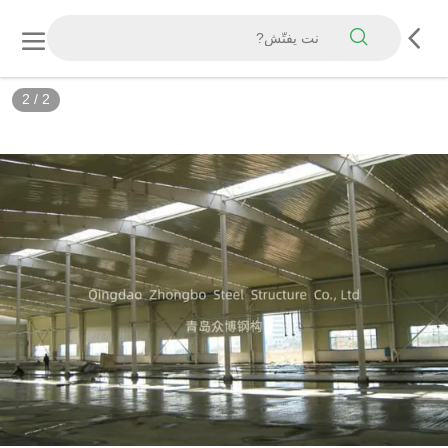
2
/
2