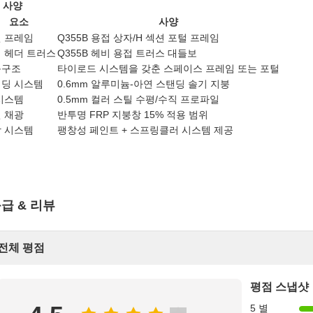
 사양
요소
사양
 프레임
Q355B 용접 상자/H 섹션 포털 프레임
 헤더 트러스
Q355B 헤비 용접 트러스 대들보
붕구조
타이로드 시스템을 갖춘 스페이스 프레임 또는 포털
딩 시스템
0.6mm 알루미늄-아연 스탠딩 솔기 지붕
시스템
0.5mm 컬러 스틸 수평/수직 프로파일
 채광
반투명 FRP 지붕창 15% 적용 범위
 시스템
팽창성 페인트 + 스프링클러 시스템 제공
급 & 리뷰
전체 평점
평점 스냅샷
5 별