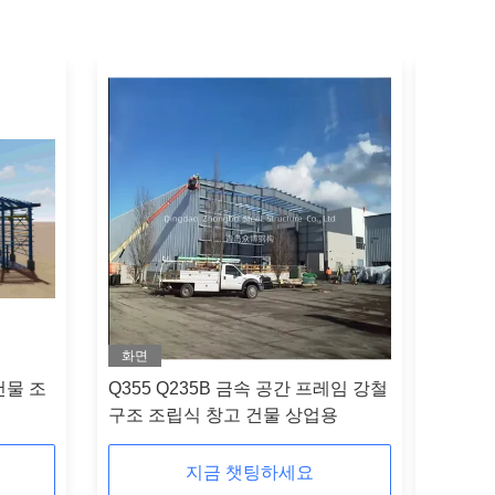
화면
화면
건물 조
Q355 Q235B 금속 공간 프레임 강철
공장 Cc
구조 조립식 창고 건물 상업용
조 건물 
지금 챗팅하세요