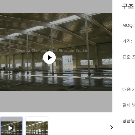
구조
MOQ:
가격:
표준 
배송 
결제 
공급능