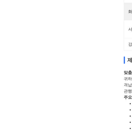
화
서
강
제
맞춤
귀하
격납
관행
주요