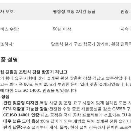
재 보호:
팽창성 코팅 2시간 등급
인증:
비스 수명:
50년 이상
지속 
조하다:
맞춤식 철기 구조 항공기 앙가르
, 
환경 친화
품 설명
형 친환경 조립식 강철 항공기 격납고
의 함대 요구 사항에 맞게 설계된 완전 맞춤형 강철 격납고 솔루션입니다
고는 최대 폭 80m, 높이 25m의 투명한 문이 열려 맞춤 설계되었습니다
에 대한 CE/ISO 14001 인증을 받았습니다.
 장점
완전 맞춤형 디자인:
특정 차량 및 운영 요구 사항에 맞게 설계된 모든 
97% 재활용 가능한 강철:
완전한 수명 종료 재활용성을 갖춘 Q355B 구
CE ISO 14001 인증:
제조 공정은 국제 공항 프로젝트에 선호되는 EU 
매우 넓은 도어 옵션:
80m 길이의 연속 개방을 위해 설계된 전동 슬라이
턴키 납품:
구조 설계부터 제작, 물류, 현장 설치 감독까지 완벽한 프로