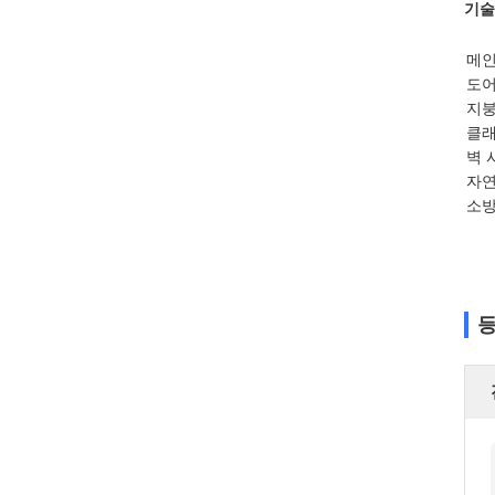
기술
메인
도어
지
클래
벽 
자연
소방
등