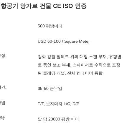
 항공기 앙가르 건물 CE ISO 인증
500 평방미터
USD 60-100 / Square Meter
포장:
강화 강철 팔레트 위의 대형 스팬 부재, 유형별
로 묶인 보조 부재, 스페이서로 수직으로 포장
된 클래딩 패널, 전체 컨테이너 통합
기간:
35-50 근무일
방법:
T/T, 보자마자 L/C, D/P
력:
달 당 20000 평방 미터