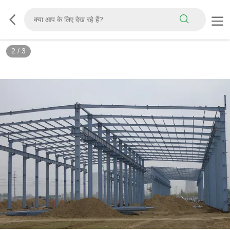
2
/
3