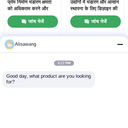
फ्रेम निर्माण भंडारण क्षमता
उद्योगों में भंडारण और आसान
को अधिकतम करने और
स्थापना के लिए डिज़ाइन की
संरचनात्मक स्थिरता
गई पूर्वनिर्मित धातु इमारत
जांच भेजें
जांच भेजें
सुनिश्चित करने के लिए
डिज़ाइन किया गया है
Alisawang
3:17 PM
Good day, what product are you looking 
for?
इस्पात संरचना गोदाम कीटों,
पूर्वनिर्मित औद्योगिक भवन
मोल्ड और आग के खतरों के
आईएसओ 9001 पूर्वनिर्मित
प्रति बेहतर प्रतिरोध प्रदान
मॉड्यूलर निर्माण
करता है और संग्रहीत उत्पादों
जांच भेजें
जांच भेजें
और इन्वेंट्री संपत्ति की रक्षा