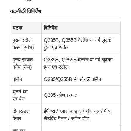
तकनीकी विनिर्देश
फैक्टरी यात्रा
घटक
विनिर्देश
गुणवत्ता नियंत्रण
मुख्य स्टील
Q235B, Q355B वेल्डेड या गर्म लुढ़का
फ्रेम (स्तंभ)
हुआ एच स्टील
हमसे संपर्क करें
मुख्य इस्पात
Q235B, Q355B वेल्डेड या गर्म लुढ़का
फ्रेम (बीम)
हुआ एच स्टील
एक बोली का अनुरोध
पुर्लिन
Q235/Q355B सी और Z पर्लिन
हल्का स्टील प्रीफैब हाउस
घुटने का
Q235 कोण इस्पात
समर्थन
इस्पात संरचना भवन
दीवार/छत
ईपीएस / ग्लास फाइबर / रॉक वूल / पीयू
पैनल
सैंडविच पैनल / स्टील शीट
इस्पात संरचना कार्यशाला
हवा का