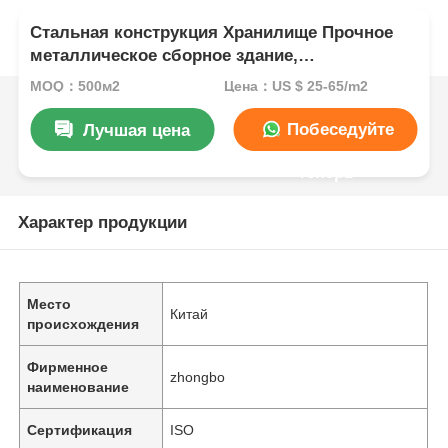
Стальная конструкция Хранилище Прочное
металлическое сборное здание,
предлагающее быструю установку и защиту
MOQ：500м2
Цена：US $ 25-65/m2
для хранимых товаров
Побеседуйте
Лучшая цена
теперь
Характер продукции
Место
Китай
происхождения
Фирменное
zhongbo
наименование
Сертификация
ISO