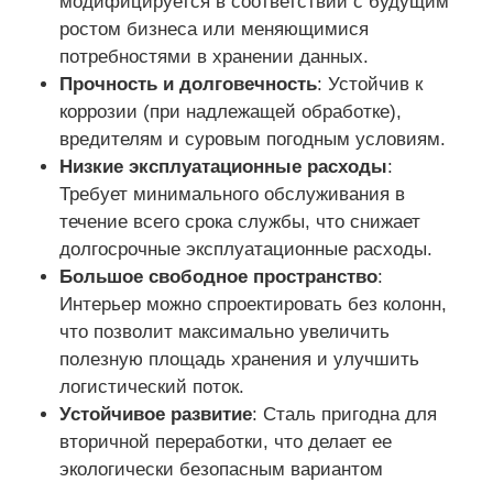
модифицируется в соответствии с будущим
ростом бизнеса или меняющимися
потребностями в хранении данных.
Наша фабрика
Прочность и долговечность
: Устойчив к
коррозии (при надлежащей обработке),
контроль качества
вредителям и суровым погодным условиям.
Низкие эксплуатационные расходы
:
Требует минимального обслуживания в
контактные данные
течение всего срока службы, что снижает
долгосрочные эксплуатационные расходы.
Отправить запрос
Большое свободное пространство
:
Интерьер можно спроектировать без колонн,
что позволит максимально увеличить
Дом из легкой стали
полезную площадь хранения и улучшить
логистический поток.
Стальная конструкция здания
Устойчивое развитие
: Сталь пригодна для
вторичной переработки, что делает ее
экологически безопасным вариантом
цех стальных конструкций