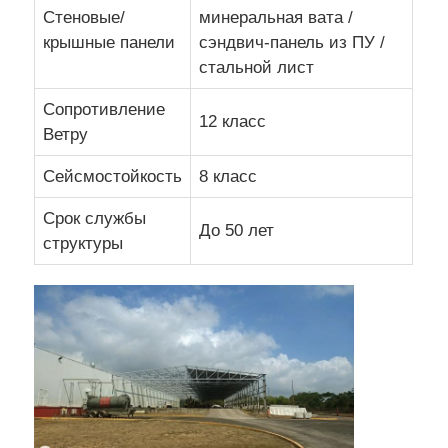
Стеновые/
минеральная вата /
крышные панели
сэндвич-панель из ПУ /
Строительство строительства стальной конструкци
стальной лист
Сопротивление
Структура из стали с порошковым покрытием
12 класс
Ветру
Сейсмостойкость
8 класс
Срок службы
До 50 лет
структуры