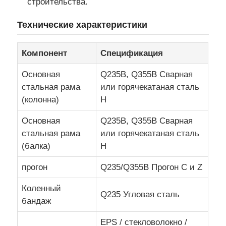
строительства.
Технические характеристики
склад стальной конструкции
Компонент
Спецификация
Коммерческое строительство из стали
Основная
Q235B, Q355B Сварная
стальная рама
или горячекатаная сталь
Структуры горного хозяйства
(колонна)
H
Основная
Q235B, Q355B Сварная
Ангар для самолетов из стальной конструкции
стальная рама
или горячекатаная сталь
(балка)
H
Структурный материал из стали
прогон
Q235/Q355B Прогон C и Z
Стальная конструкция птичника
Коленный
Q235 Угловая сталь
бандаж
Стальная конструкция водяной резервуар башни
EPS / стекловолокно /