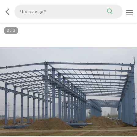
2
/
3