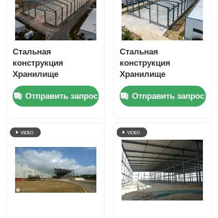
Стальная
Стальная
конструкция
конструкция
Хранилище
Хранилище
Металлическая
Предварительно
Отправить запрос
Отправить запрос
конструкция,
изготовленное
предназначенная
металлическое
для
здание Идеальное
промышленного
для промышленных
хранения с высокой
мастерских
прочностью и
хранения и
длительным сроком
коммерческого
службы
хранения