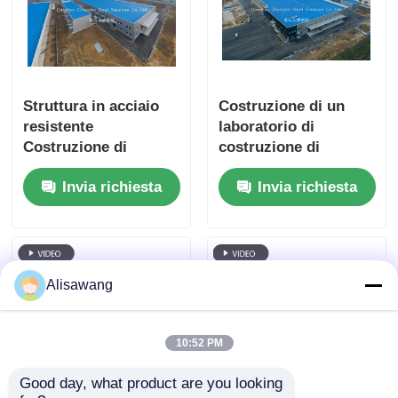
Struttura in acciaio
Costruzione di un
resistente
laboratorio di
Costruzione di
costruzione di
laboratori con
strutture in acciaio
Invia richiesta
Invia richiesta
soluzioni in acciaio
preconfezionate, che
pre-progettate
offre soluzioni in
personalizzabili per
acciaio durevoli e
massimizzare
personalizzabili per
l'efficienza dello
l'ottimizzazione degli
Alisawang
spazio industriale
spazi industriali
10:52 PM
Good day, what product are you looking 