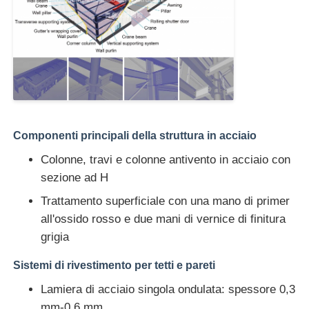
magazzino con struttura in acciaio
Edifici commerciali in acciaio
Strutture di mining
Componenti principali della struttura in acciaio
Colonne, travi e colonne antivento in acciaio con
Hangar per aerei con struttura in acciaio
sezione ad H
Trattamento superficiale con una mano di primer
Materiale strutturale in acciaio
all'ossido rosso e due mani di vernice di finitura
grigia
Pollaio con struttura in acciaio
Sistemi di rivestimento per tetti e pareti
Lamiera di acciaio singola ondulata: spessore 0,3
Struttura in acciaio Torre del serbatoio dell'acqua
mm-0,6 mm