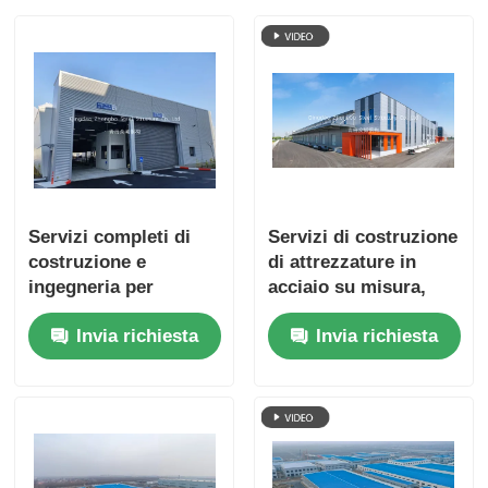
Servizi completi di
Servizi di costruzione
costruzione e
di attrezzature in
ingegneria per
acciaio su misura,
officine di strutture in
che forniscono
Invia richiesta
Invia richiesta
acciaio per il
progetti in acciaio
successo di progetti
preconfezionati per
industriali
l'utilizzo duraturo e
industriale degli
spazi