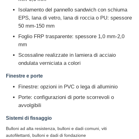
Isolamento del pannello sandwich con schiuma
Costruzione di costruzioni per la struttura in acciaio
EPS, lana di vetro, lana di roccia o PU: spessore
50 mm-150 mm
Struttura in acciaio verniciata a polvere
Foglio FRP trasparente: spessore 1,0 mm-2,0
mm
Scossaline realizzate in lamiera di acciaio
ondulata verniciata a colori
Finestre e porte
Finestre: opzioni in PVC o lega di alluminio
Porte: configurazioni di porte scorrevoli o
avvolgibili
Sistemi di fissaggio
Bulloni ad alta resistenza, bulloni e dadi comuni, viti
autofilettanti, bulloni e dadi di fondazione