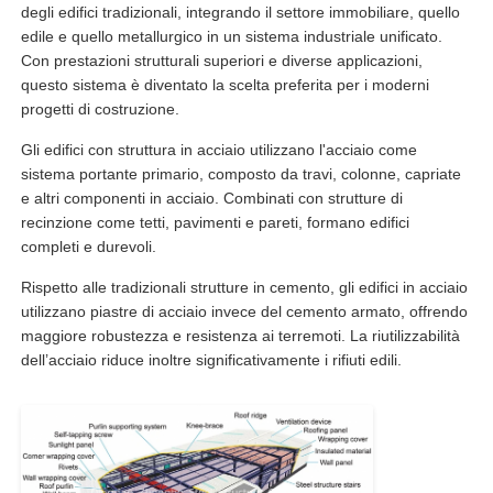
degli edifici tradizionali, integrando il settore immobiliare, quello
edile e quello metallurgico in un sistema industriale unificato.
Con prestazioni strutturali superiori e diverse applicazioni,
Fatory Tour
questo sistema è diventato la scelta preferita per i moderni
progetti di costruzione.
Controllo di qualità
Gli edifici con struttura in acciaio utilizzano l'acciaio come
sistema portante primario, composto da travi, colonne, capriate
e altri componenti in acciaio. Combinati con strutture di
Contattaci
recinzione come tetti, pavimenti e pareti, formano edifici
completi e durevoli.
Richiedere un preventivo
Rispetto alle tradizionali strutture in cemento, gli edifici in acciaio
utilizzano piastre di acciaio invece del cemento armato, offrendo
maggiore robustezza e resistenza ai terremoti. La riutilizzabilità
Casa prefabbricata in acciaio leggero
dell’acciaio riduce inoltre significativamente i rifiuti edili.
Costruzione di strutture in acciaio
laboratorio di strutture in acciaio