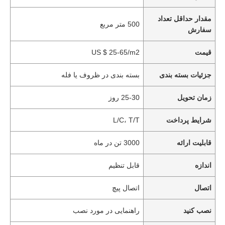
مقدار حداقل تعداد
500 متر مربع
سفارش
قیمت
US $ 25-65/m2
جزئیات بسته بندی
بسته بندی در ظروف یا فله
زمان تحویل
25-30 روز
شرایط پرداخت
L/C، T/T
قابلیت ارائه
3000 تن در ماه
اندازه
قابل تنظیم
اتصال
اتصال پیچ
نصب کنید
راهنمایی در مورد نصب