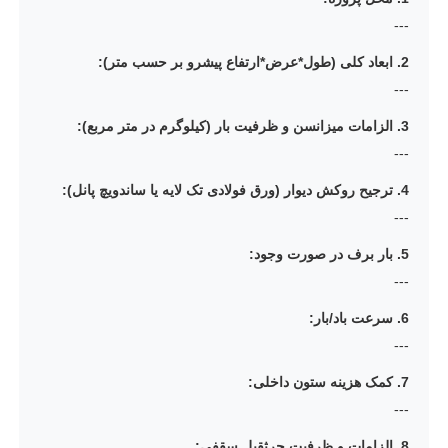
---
2. ابعاد کلی (طول*عرض*ارتفاع پیشرو بر حسب متر):
---
3. الزامات میزانسن و ظرفیت بار (کیلوگرم در متر مربع):
---
4. ترجیح روکش دیوار (ورق فولادی تک لایه یا ساندویچ پانل):
---
5. بار برف در صورت وجود:
---
6. سرعت باد/بار:
---
7. کمک هزینه ستون داخلی:
---
8. الزامات و ظرفیت جرثقیل سقفی: