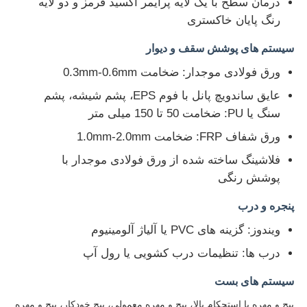
درمان سطح با یک لایه پرایمر اکسید قرمز و دو لایه
رنگ پایان خاکستری
انبار سازه فولادی
سیستم های پوشش سقف و دیوار
ورق فولادی موجدار: ضخامت 0.3mm-0.6mm
ساختمان فولاد تجاری
عایق ساندویچ پانل با فوم EPS، پشم شیشه، پشم
سنگ یا PU: ضخامت 50 تا 150 میلی متر
ساختارهای معدن
ورق شفاف FRP: ضخامت 1.0mm-2.0mm
فلاشینگ ساخته شده از ورق فولادی موجدار با
هنجر هواپیما ساختاری فولادی
پوشش رنگی
پنجره و درب
مواد ساختاری فولاد
ویندوز: گزینه های PVC یا آلیاژ آلومینیوم
درب ها: تنظیمات درب کشویی یا رول آپ
ساختمان فولادی خانه مرغ
سیستم های بست
ساختمان فولادی برج مخزن آب
پیچ و مهره با استحکام بالا، پیچ و مهره معمولی، پیچ خودکار، پیچ و مهره