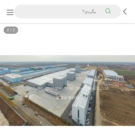
2
/
2