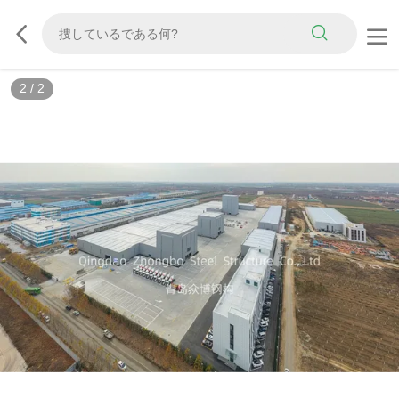
2
/
2