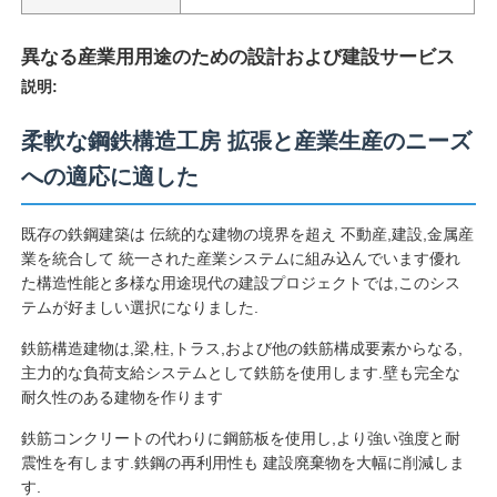
異なる産業用用途のための設計および建設サービス
説明:
柔軟な鋼鉄構造工房 拡張と産業生産のニーズ
への適応に適した
既存の鉄鋼建築は 伝統的な建物の境界を超え 不動産,建設,金属産
業を統合して 統一された産業システムに組み込んでいます優れ
た構造性能と多様な用途現代の建設プロジェクトでは,このシス
テムが好ましい選択になりました.
鉄筋構造建物は,梁,柱,トラス,および他の鉄筋構成要素からなる,
ホーム
主力的な負荷支給システムとして鉄筋を使用します.壁も完全な
耐久性のある建物を作ります
製品
鉄筋コンクリートの代わりに鋼筋板を使用し,より強い強度と耐
震性を有します.鉄鋼の再利用性も 建設廃棄物を大幅に削減しま
す.
企業情報