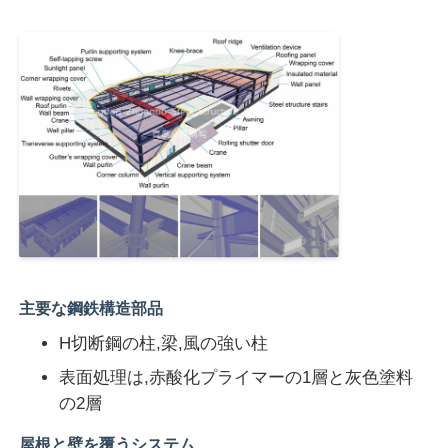
会社案内
品質管理
お問い合わせ
見積依頼
主要な鋼鉄構造部品
軽鋼製のプリファブハウス
H切断鋼の柱,梁,風の強い柱
鉄骨造建物
表面処理は,赤酸化プライマーの1層と灰色塗料
の2層
鉄骨構造のワークショップ
屋根と壁を覆うシステム