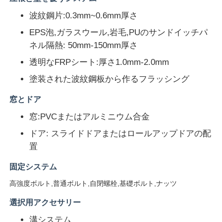
波紋鋼片:0.3mm~0.6mm厚さ
鉄骨造倉庫
EPS泡,ガラスウール,岩毛,PUのサンドイッチパ
ネル隔熱: 50mm-150mm厚さ
商業用鉄鋼建築
透明なFRPシート:厚さ1.0mm-2.0mm
塗装された波紋鋼板から作るフラッシング
鉱山構造
窓とドア
窓:PVCまたはアルミニウム合金
鉄骨構造航空機格納庫
ドア: スライドドアまたはロールアップドアの配
置
鉄鋼構造材料
固定システム
鉄骨構造鶏舎
高強度ボルト,普通ボルト,自閉螺栓,基礎ボルト,ナッツ
選択用アクセサリー
鋼鉄構造水タンク塔
溝システム