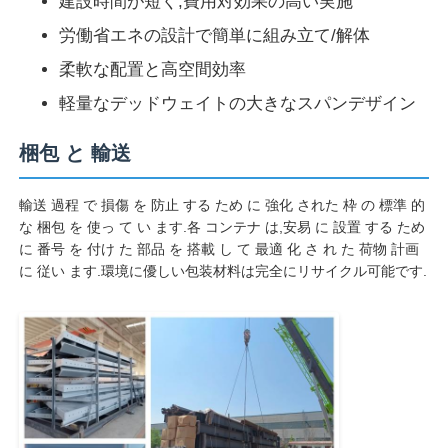
建設時間が短く,費用対効果の高い実施
労働省エネの設計で簡単に組み立て/解体
柔軟な配置と高空間効率
軽量なデッドウェイトの大きなスパンデザイン
梱包 と 輸送
輸送 過程 で 損傷 を 防止 する ため に 強化 された 枠 の 標準 的
な 梱包 を 使っ て い ます.各 コンテナ は,安易 に 設置 する ため
に 番号 を 付け た 部品 を 搭載 し て 最適 化 さ れ た 荷物 計画
に 従い ます.環境に優しい包装材料は完全にリサイクル可能です.