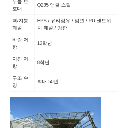
무릎 보
Q235 앵글 스틸
호대
강철 구조물 창고
벽/지붕
EPS / 유리섬유 / 암면 / PU 샌드위
패널
치 패널 / 강판
상업용 철강 건물
바람 저
12학년
항
광산 구조
지진 저
8학년
항
철강 구조 항공기 헝거
구조 수
최대 50년
명
철강 구조물
철강 구조 가금류 하우스
강철 구조 물 탱크 타워