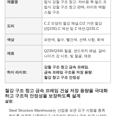
제품명
립식 강철 구조 창고, 저비용 퀵 빌드 조
립식 강철 구조 창고 판매, ​​라이트 메탈
스틸 구조
C.Z 모양의 철강 채널,C/Z 가연 철강
도리
((Q235),C 섹션 및 Z 섹션,Q235,C
색상
파란색, 필수, 빨간색, 선택 사항, 회색
Q235/Q345 철골, 샌드위치 패널, 갈바
재료
나이즈 강 시트, 빛 철골, 재료
강철 구조 창고 금속 프레임
,
하이 라이트:
금속 프레임 구조용 저장 용량
,
철강 창고 구조 안정성
철강 구조 창고 금속 프레임 건설 저장 용량을 극대화
하고 구조적 안정성을 보장하도록 설계
설명:
Steel Structure Warehouse는 산업용 보관 요구 사항을 충족
하도록 설계된 다목적이고 내구성이 뛰어난 금속 보관 시설입