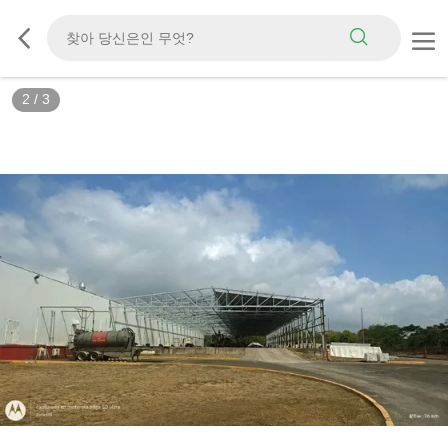
2
/
3