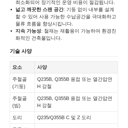
최소화되어 장기적인 운영 비용이 절감됩니다.
넓고 깨끗한 스팬 공간
: 기둥 없이 내부를 설계
공장 투어
할 수 있어 사용 가능한 수납공간을 극대화하고
물류 흐름을 향상시킵니다.
지속 가능성
: 철재는 재활용이 가능하여 환경친
품질 관리
화적인 건축물입니다.
기술 사양
연락처
요소
사양
견적 요청
주철골
Q235B, Q355B 용접 또는 열간압연
(기둥)
H 강철
가벼운 철강 전조주택
주철골
Q235B, Q355B 용접 또는 열간압연
(빔)
H 강철
철강 구조 건물
도리
Q235/Q355B C 및 Z 도리
강철 구조물 작업장