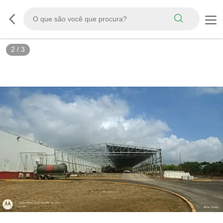
2
/
3