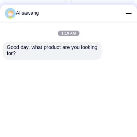
mercadorias
várias indústrias
armazenadas
Alisawang
1:10 AM
Good day, what product are you looking 
for?
Armazenamento de
Edifício industrial
estrutura de aço
pré-projetado
fornece resistência
ISO9001 Construção
superior a pragas,
modular pré-
Enviar inquérito
Enviar inquérito
mofo e riscos de
fabricada
incêndio protegendo
produtos
armazenados e ativos
Casa
Mapa do Site
Fale Conosco
Desktop Site
de estoque
Mapa do Site
Política de privacidade