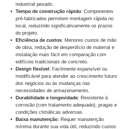
industrial pesado.
Tempo de construção rápido
: Componentes
Fábrica
pré-fabricados permitem montagem rápida no
local, reduzindo significativamente os prazos
do projeto.
Controle de Qualidade
Eficiência de custos
: Menores custos de mão
de obra, redução de desperdício de material e
Fale Conosco
instalação mais fácil em comparação com
edifícios tradicionais de concreto.
Design flexível
: Facilmente expansível ou
Pedir um orçamento
modificável para atender ao crescimento futuro
dos negócios ou às mudanças nas
Casa pré-fabricada de aço leve
necessidades de armazenamento.
Durabilidade e longevidade
: Resistente à
corrosão (com tratamento adequado), pragas e
Edifício com estrutura de aço
condições climáticas adversas.
Baixa manutenção
: Requer manutenção
oficina de estrutura metálica
mínima durante sua vida útil, reduzindo custos