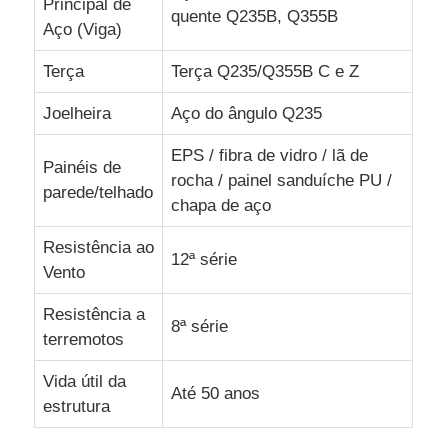
Principal de
quente Q235B, Q355B
Aço (Viga)
Construção de construção de estrutura de aço
Terça
Terça Q235/Q355B C e Z
Estrutura de aço revestida em pó
Joelheira
Aço do ângulo Q235
EPS / fibra de vidro / lã de
Painéis de
rocha / painel sanduíche PU /
parede/telhado
chapa de aço
Resistência ao
12ª série
Vento
Resistência a
8ª série
terremotos
Vida útil da
Até 50 anos
estrutura