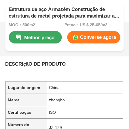
Estrutura de aço Armazém Construção de
estrutura de metal projetada para maximizar a
capacidade de armazenamento e garantir a
MOQ：500m2
Preço：US $ 25-65/m2
estabilidade estrutural
Converse agora
Melhor preço
DESCRIçãO DE PRODUTO
Lugar de origem
China
Marca
zhongbo
Certificação
ISO
Número do
JZ-129