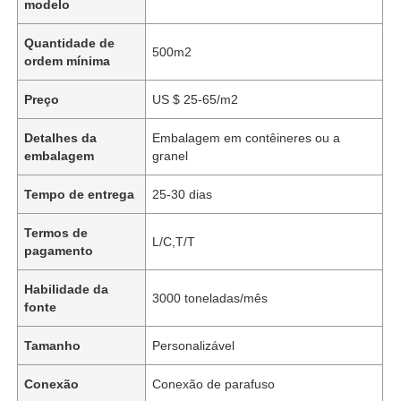
modelo
Quantidade de
500m2
ordem mínima
Preço
US $ 25-65/m2
Detalhes da
Embalagem em contêineres ou a
embalagem
granel
Tempo de entrega
25-30 dias
Termos de
L/C,T/T
pagamento
Habilidade da
3000 toneladas/mês
fonte
Tamanho
Personalizável
Conexão
Conexão de parafuso