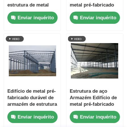
estrutura de metal
metal pré-fabricado
projetado para
Ideal para oficinas de
Enviar inquérito
Enviar inquérito
armazenamento
armazenamento
industrial com alta
industrial e armazém
resistência e longa
comercial
vida útil
Edifício de metal pré-
Estrutura de aço
fabricado durável de
Armazém Edifício de
armazém de estrutura
metal pré-fabricado
de aço que oferece
concebido para
Enviar inquérito
Enviar inquérito
instalação rápida e
armazenamento e
proteção para
fácil instalação em