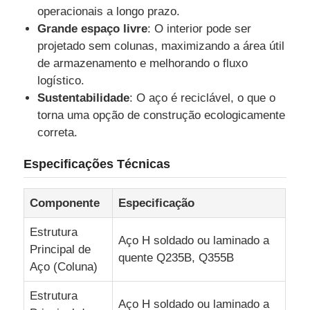
operacionais a longo prazo.
Grande espaço livre
: O interior pode ser
armazém de estrutura de aço
projetado sem colunas, maximizando a área útil
de armazenamento e melhorando o fluxo
logístico.
Construção comercial de aço
Sustentabilidade
: O aço é reciclável, o que o
torna uma opção de construção ecologicamente
Estruturas de mineração
correta.
Especificações Técnicas
Hangar de Aviões com Estrutura de Aço
Componente
Especificação
Material estrutural de aço
Estrutura
Aço H soldado ou laminado a
Principal de
Galpão Estrutura Metálica
quente Q235B, Q355B
Aço (Coluna)
Estrutura
Estrutura de aço torre de tanque de água
Aço H soldado ou laminado a