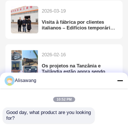
2026-03-19
Visita à fábrica por clientes
italianos – Edifícios temporários
e projetos de apartamentos de
vários andares
2026-02-16
Os projetos na Tanzânia e
Tailândia estão agora sendo
despachados——Qingdao
Alisawang
Zhongbo Steel Structure Co.,ltd
2026-01-12
10:52 PM
Por que as Estruturas de Aço
Good day, what product are you looking 
são tão Populares?
for?