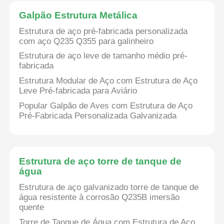
Galpão Estrutura Metálica
armazém de estrutura de aço
Estrutura de aço pré-fabricada personalizada
com aço Q235 Q355 para galinheiro
Estrutura de aço leve de tamanho médio pré-
Construção comercial de aço
fabricada
Estrutura Modular de Aço com Estrutura de Aço
Estruturas de mineração
Leve Pré-fabricada para Aviário
Popular Galpão de Aves com Estrutura de Aço
Pré-Fabricada Personalizada Galvanizada
Hangar de Aviões com Estrutura de Aço
Material estrutural de aço
Estrutura de aço torre de tanque de
água
Galpão Estrutura Metálica
Estrutura de aço galvanizado torre de tanque de
água resistente à corrosão Q235B imersão
quente
Estrutura de aço torre de tanque de água
Torre de Tanque de Água com Estrutura de Aço