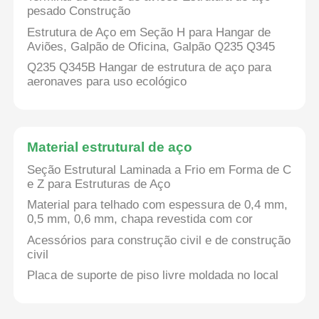
pesado Construção
Estrutura de Aço em Seção H para Hangar de
Fábrica
Aviões, Galpão de Oficina, Galpão Q235 Q345
Q235 Q345B Hangar de estrutura de aço para
aeronaves para uso ecológico
Controle de Qualidade
Fale Conosco
Material estrutural de aço
Seção Estrutural Laminada a Frio em Forma de C
Pedir um orçamento
e Z para Estruturas de Aço
Material para telhado com espessura de 0,4 mm,
0,5 mm, 0,6 mm, chapa revestida com cor
Casa pré-fabricada de aço leve
Acessórios para construção civil e de construção
civil
Edifício com estrutura de aço
Placa de suporte de piso livre moldada no local
oficina de estrutura metálica