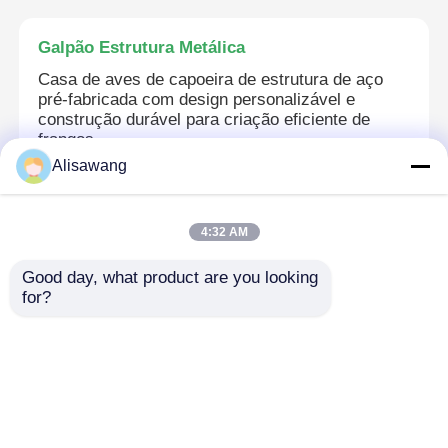
Galpão Estrutura Metálica
Casa de aves de capoeira de estrutura de aço
pré-fabricada com design personalizável e
construção durável para criação eficiente de
frangos
Alisawang
Construção de construção de estrutura de aço
4:32 AM
Q355B Secção H Estrutura de aço Edifício
Good day, what product are you looking 
Construção de engenharia para uso residencial
for?
industrial comercial
Estrutura de aço revestida em pó
Placas de Aço Fluorado Colorido Resistentes à