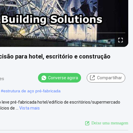
isão para hotel, escritório e construção
Converse agora
Compartilhar
ões
#
estrutura de aço pré-fabricada
o leve pré-fabricada hotel/edifício de escritórios/supermercado
ios de ...
Vista mais
Deixe uma mensagem