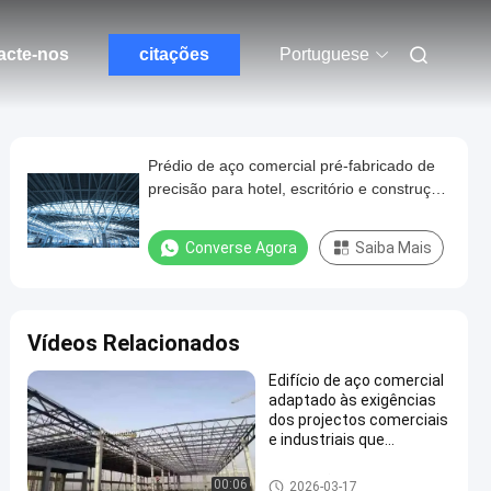
acte-nos
citações
Portuguese
Prédio de aço comercial pré-fabricado de
precisão para hotel, escritório e construção
comercial, supermercado
Converse Agora
Saiba Mais
Vídeos Relacionados
Edifício de aço comercial
adaptado às exigências
dos projectos comerciais
e industriais que
oferecem resistência e
versatilidade
Construção comercial de aço
00:06
2026-03-17