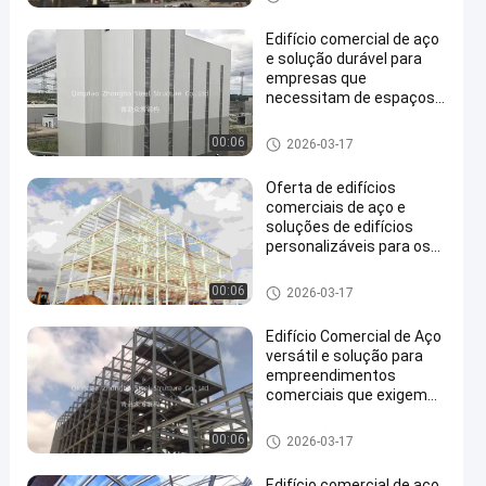
Edifício comercial de aço
e solução durável para
empresas que
necessitam de espaços
industriais ou comerciais
escaláveis e adaptáveis
Construção comercial de aço
00:06
2026-03-17
Oferta de edifícios
comerciais de aço e
soluções de edifícios
personalizáveis para os
sectores industrial e
comercial
Construção comercial de aço
00:06
2026-03-17
Edifício Comercial de Aço
versátil e solução para
empreendimentos
comerciais que exigem
estruturas de
construção industrial
Construção comercial de aço
00:06
2026-03-17
duráveis
Edifício comercial de aço