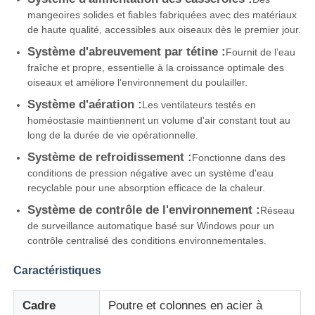
mangeoires solides et fiables fabriquées avec des matériaux
de haute qualité, accessibles aux oiseaux dès le premier jour.
Visite d'usine
Système d'abreuvement par tétine :
Fournit de l’eau
fraîche et propre, essentielle à la croissance optimale des
oiseaux et améliore l’environnement du poulailler.
Contrôle de la qualité
Système d'aération :
Les ventilateurs testés en
homéostasie maintiennent un volume d'air constant tout au
Contact
long de la durée de vie opérationnelle.
Système de refroidissement :
Fonctionne dans des
conditions de pression négative avec un système d'eau
Demande de soumission
recyclable pour une absorption efficace de la chaleur.
Système de contrôle de l'environnement :
Réseau
maison préfabriquée en acier léger
de surveillance automatique basé sur Windows pour un
contrôle centralisé des conditions environnementales.
Bâtiment à structure métallique
Caractéristiques
Cadre
Poutre et colonnes en acier à
atelier de structure métallique