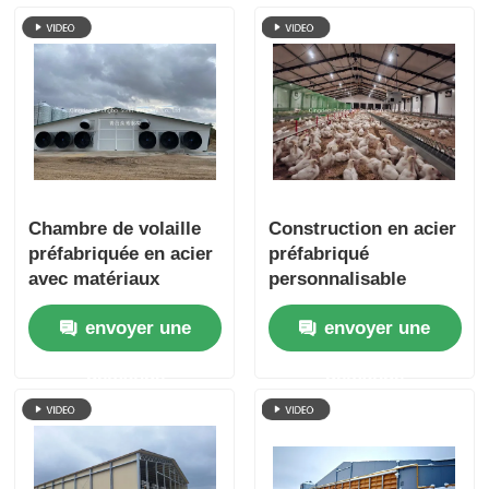
efficace de poulets
poulets
Chambre de volaille
Construction en acier
préfabriquée en acier
préfabriqué
avec matériaux
personnalisable
durables et
envoyer une
envoyer une
assemblage facile
pour l'élevage de
demande
demande
poulets