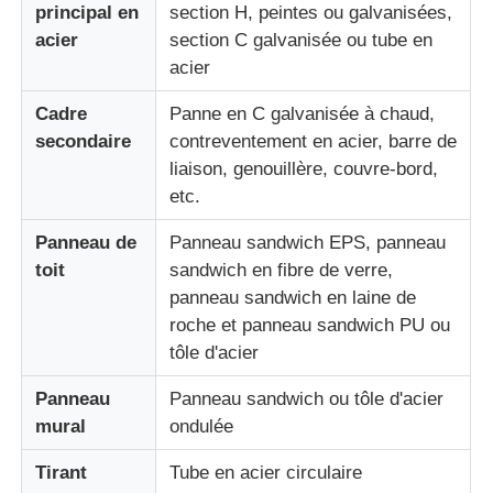
principal en
section H, peintes ou galvanisées,
acier
section C galvanisée ou tube en
entrepôt de structure métallique
acier
Cadre
Panne en C galvanisée à chaud,
Construction commerciale en acier
secondaire
contreventement en acier, barre de
liaison, genouillère, couvre-bord,
etc.
Structures minières
Panneau de
Panneau sandwich EPS, panneau
Hangar pour avions en structure d'acier
toit
sandwich en fibre de verre,
panneau sandwich en laine de
roche et panneau sandwich PU ou
Matériau de construction en acier
tôle d'acier
Panneau
Panneau sandwich ou tôle d'acier
Poulailler à structure métallique
mural
ondulée
Tirant
Tube en acier circulaire
Structure en acier tour réservoir d'eau