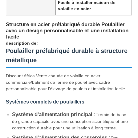
Facile à installer maison de
volaille en acier
Structure en acier préfabriqué durable Poulailler
avec un design personnalisable et une installation
facile
description de:
Poulailler préfabriqué durable à structure
métallique
Discount Africa Vente chaude de volaille en acier
commerciale/bâtiment de ferme de poulet avec cadre
personnalisable pour l'élevage de poulets et installation facile.
Aperçu
Systèmes complets de poulaillers
Système d'alimentation principal :
Trémie de base
Produits
de grande capacité avec une conception scientifique et une
construction durable pour une utilisation à long terme.
A propos de nous
Système d'alimentation des casseroles :
Des