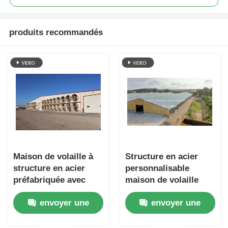
produits recommandés
Maison de volaille à
Structure en acier
structure en acier
personnalisable
préfabriquée avec
maison de volaille
conception
avec cadre
envoyer une
envoyer une
personnalisable et
préfabriqué durable
construction durable
pour l' assemblage
demande
demande
pour une élevage
facile élevage de