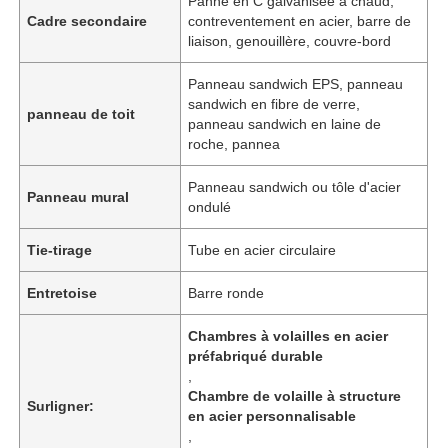
Panne en C galvanisée à chaud,
Cadre secondaire
contreventement en acier, barre de
liaison, genouillère, couvre-bord
Panneau sandwich EPS, panneau
sandwich en fibre de verre,
panneau de toit
panneau sandwich en laine de
roche, pannea
Panneau sandwich ou tôle d'acier
Panneau mural
ondulé
Tie-tirage
Tube en acier circulaire
Entretoise
Barre ronde
Chambres à volailles en acier
préfabriqué durable
,
Chambre de volaille à structure
Surligner:
en acier personnalisable
,