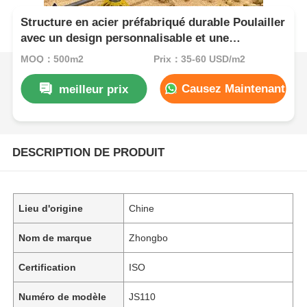
Structure en acier préfabriqué durable Poulailler
avec un design personnalisable et une
installation facile
MOQ：500m2
Prix：35-60 USD/m2
Causez Maintenant
meilleur prix
DESCRIPTION DE PRODUIT
Lieu d'origine
Chine
Nom de marque
Zhongbo
Certification
ISO
Numéro de modèle
JS110