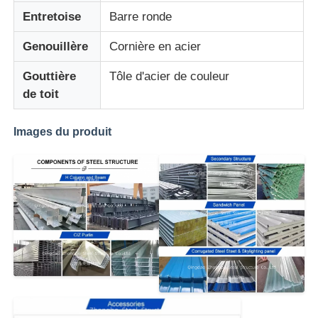
Entretoise
Barre ronde
Construction du bâtiment de la structure en acier
Genouillère
Cornière en acier
Gouttière
Tôle d'acier de couleur
Structure en acier revêtu de poudre
de toit
Images du produit