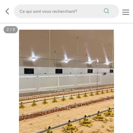
2
/
3