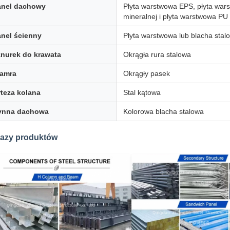
anel dachowy
Płyta warstwowa EPS, płyta war
mineralnej i płyta warstwowa PU 
nel ścienny
Płyta warstwowa lub blacha stalo
nurek do krawata
Okrągła rura stalowa
lamra
Okrągły pasek
teza kolana
Stal kątowa
ynna dachowa
Kolorowa blacha stalowa
azy produktów