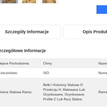
Szczegóły Informacje
Opis Produ
zczegółowe Informacje
iejsce Pochodzenia
Chiny
Nazw
rzecznictwo
ISO
Nume
Belki I Kolumny Stalowe O 
Przekroju H, Malowane Lub 
łówna Stalowa Rama:
Rama
Ocynkowane, Ocynkowane 
Profile C Lub Rury Stalow