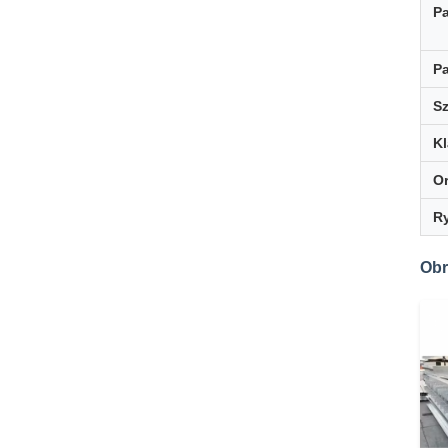
P
Pa
Sz
K
Or
R
Obr