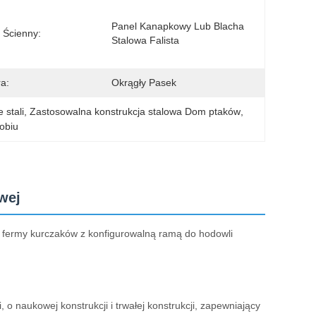
Panel Kanapkowy Lub Blacha 
 Ścienny:
Stalowa Falista
a:
Okrągły Pasek
 stali
, 
Zastosowalna konstrukcja stalowa Dom ptaków
, 
obiu
wej
/ fermy kurczaków z konfigurowalną ramą do hodowli
o naukowej konstrukcji i trwałej konstrukcji, zapewniający