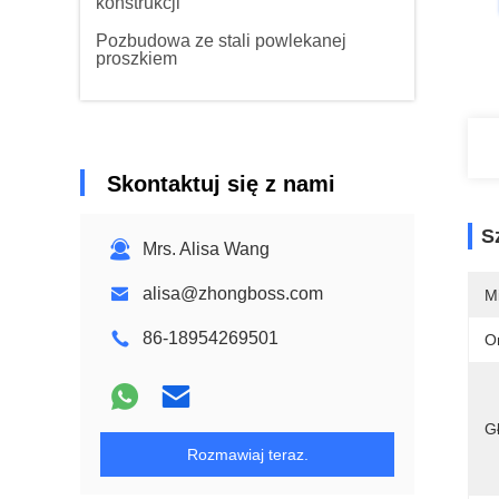
konstrukcji
Pozbudowa ze stali powlekanej
proszkiem
Skontaktuj się z nami
S
Mrs. Alisa Wang
alisa@zhongboss.com
M
86-18954269501
O
G
Rozmawiaj teraz.