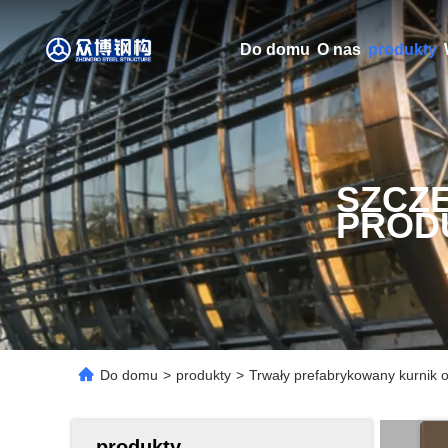
Do domu
O nas
produkty
SZCZ
PROD
Do domu
>
produkty
>
Trwały prefabrykowany kurnik o 
produkty