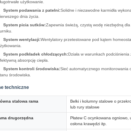
ługotrwałe użytkowanie.
System podawania z patelni:
Solidne i niezawodne karmidła wykona
ierwszego dnia życia.
System picia sutków:
Zapewnia świeżą, czystą wodę niezbędną dla
urniku.
System wentylacji:
Wentylatory przetestowane pod kątem homeostazy
żytkowania.
System podkładek chłodzących:
Działa w warunkach podciśnienia 
fektywną absorpcję ciepła.
System kontroli środowiska:
Sieć automatycznego monitorowania op
tanu środowiska.
e techniczne
łówna stalowa rama
Belki i kolumny stalowe o przek
lub rury stalowe
ama drugorzędna
Płatew C ocynkowana ogniowo, us
osłona krawędzi itp.