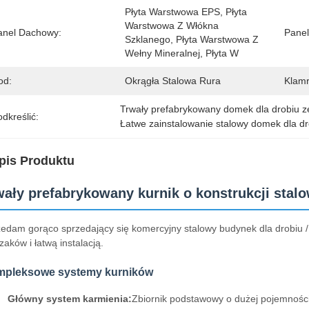
Płyta Warstwowa EPS, Płyta 
Warstwowa Z Włókna 
anel Dachowy:
Panel
Szklanego, Płyta Warstwowa Z 
Wełny Mineralnej, Płyta W
od:
Okrągła Stalowa Rura
Klamr
Trwały prefabrykowany domek dla drobiu ze
dkreślić:
Łatwe zainstalowanie stalowy domek dla dr
pis Produktu
wały prefabrykowany kurnik o konstrukcji stalo
edam gorąco sprzedający się komercyjny stalowy budynek dla drobiu 
zaków i łatwą instalacją.
pleksowe systemy kurników
Główny system karmienia:
Zbiornik podstawowy o dużej pojemności, 