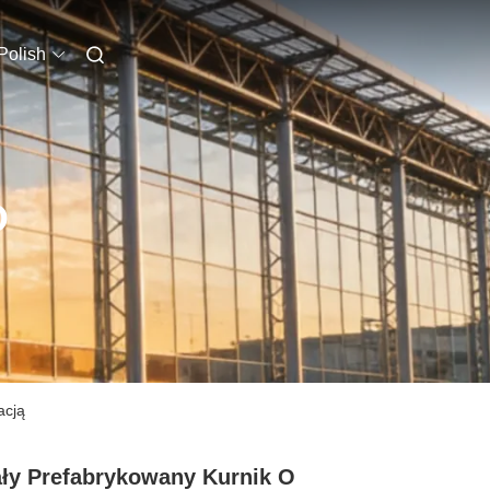
Polish
O
acją
ły Prefabrykowany Kurnik O