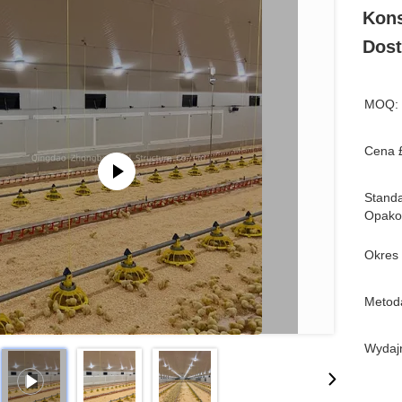
Kons
Dost
MOQ:
Cena 
Stand
Opako
Okres
Metoda
Wydaj