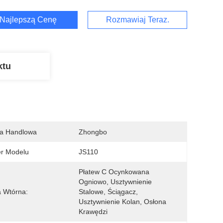
Najlepszą Cenę
Rozmawiaj Teraz.
ktu
a Handlowa
Zhongbo
r Modelu
JS110
Płatew C Ocynkowana 
Ogniowo, Usztywnienie 
 Wtórna:
Stalowe, Ściągacz, 
Usztywnienie Kolan, Osłona 
Krawędzi