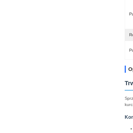
P
R
Po
O
Tr
Sprz
kurc
Kom