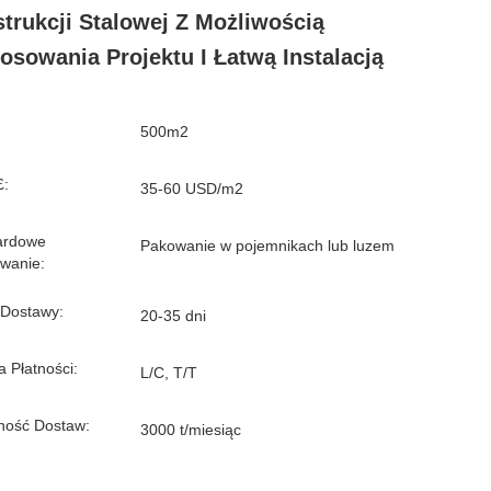
trukcji Stalowej Z Możliwością
osowania Projektu I Łatwą Instalacją
500m2
£:
35-60 USD/m2
ardowe
Pakowanie w pojemnikach lub luzem
wanie:
 Dostawy:
20-35 dni
 Płatności:
L/C, T/T
ność Dostaw:
3000 t/miesiąc