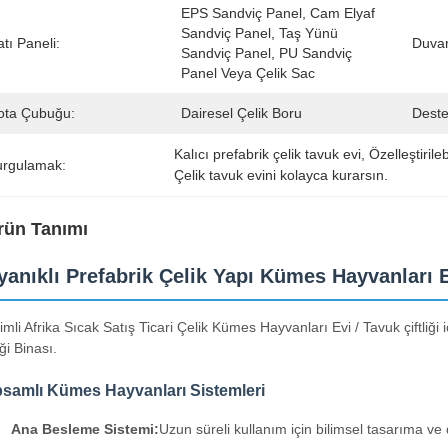
EPS Sandviç Panel, Cam Elyaf 
Sandviç Panel, Taş Yünü 
tı Paneli:
Duvar
Sandviç Panel, PU Sandviç 
Panel Veya Çelik Sac
ota Çubuğu:
Dairesel Çelik Boru
Deste
Kalıcı prefabrik çelik tavuk evi
, 
Özelleştirile
urgulamak:
Çelik tavuk evini kolayca kurarsın.
rün Tanımı
yanıklı Prefabrik Çelik Yapı Kümes Hayvanları 
rimli Afrika Sıcak Satış Ticari Çelik Kümes Hayvanları Evi / Tavuk çiftliği 
iği Binası.
samlı Kümes Hayvanları Sistemleri
Ana Besleme Sistemi:
Uzun süreli kullanım için bilimsel tasarıma ve