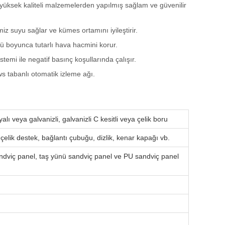
i, yüksek kaliteli malzemelerden yapılmış sağlam ve güvenilir
z suyu sağlar ve kümes ortamını iyileştirir.
ü boyunca tutarlı hava hacmini korur.
sistemi ile negatif basınç koşullarında çalışır.
s tabanlı otomatik izleme ağı.
oyalı veya galvanizli, galvanizli C kesitli veya çelik boru
 çelik destek, bağlantı çubuğu, dizlik, kenar kapağı vb.
ndviç panel, taş yünü sandviç panel ve PU sandviç panel