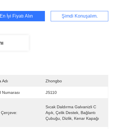
En İyi Fiyatı Alın
Şimdi Konuşalım.
mı
 Adı
Zhongbo
l Numarası
JS110
Sıcak Daldırma Galvanizli C 
l Çerçeve:
Aşık, Çelik Destek, Bağlantı 
Çubuğu, Dizlik, Kenar Kapağı