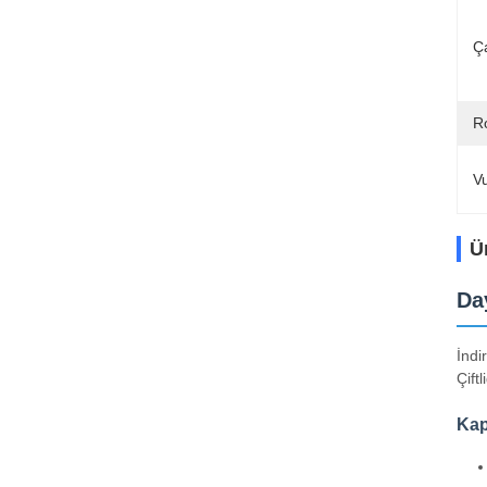
Ça
R
V
Ü
Da
İndi
Çiftl
Kap