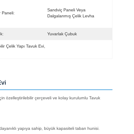
Sandviç Paneli Veya 
 Paneli:
Dalgalanmış Çelik Levha
k:
Yuvarlak Çubuk
bilir Çelik Yapı Tavuk Evi
, 
Evi
için özelleştirilebilir çerçeveli ve kolay kurulumlu Tavuk
 dayanıklı yapıya sahip, büyük kapasiteli taban hunisi.