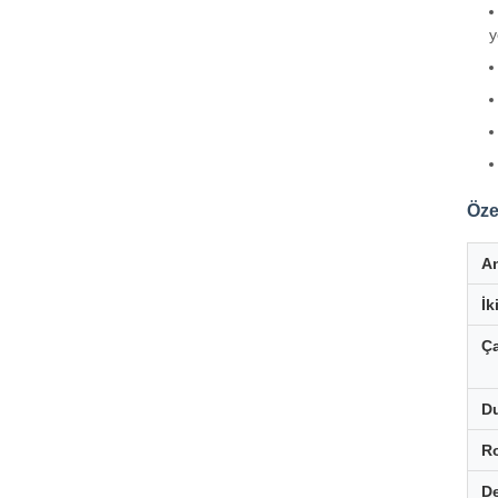
y
Özel
An
İk
Ça
Du
R
D