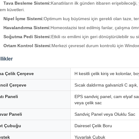
Tava Besleme Sistemi:
Kanatlıların ilk günden itibaren erişebileceğ
em küvetleri.
Nipel İçme Sistemi:
Optimum kuş büyümesi için gerekli olan taze, temi
Havalandırma Sistemi:
Homeostazisi test edilmiş fanlar, çalışma ömr
Soğutma Pedi Sistemi:
Etkili ısı emilimi için geri dönüştürülebilir su 
Ortam Kontrol Sistemi:
Merkezi çevresel durum kontrolü için Window
likler
a Çelik Çerçeve
H kesitli çelik kiriş ve kolonlar, b
incil Çerçeve
Sıcak daldırma galvanizli C aşık,
tı Paneli
EPS sandviç panel, cam elyaf sa
veya çelik sac
var Paneli
Sandviç Panel veya Oluklu Sac
ot Çubuğu
Dairesel Çelik Boru
estek
Yuvarlak Çubuk