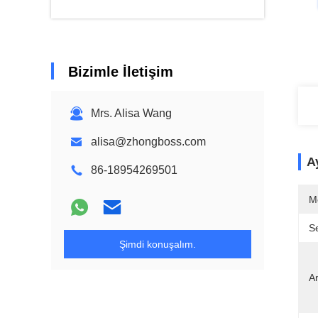
Bizimle İletişim
Mrs. Alisa Wang
alisa@zhongboss.com
Ay
86-18954269501
M
Se
Şimdi konuşalım.
A