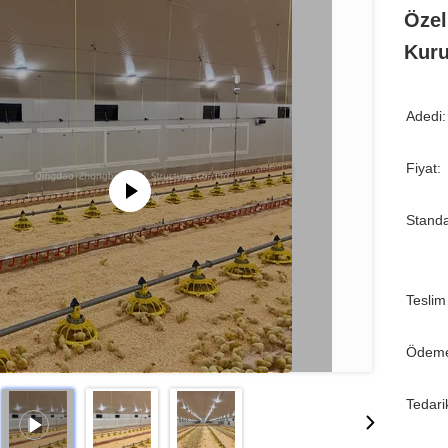
Özel
Kuru
Adedi:
Fiyat:
Standa
Teslim
Ödeme
Tedari