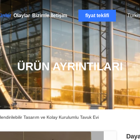
ünler
Olaylar
Bizimle İletişim
fiyat teklifi
Turki
ÜRÜN AYRINTILARI
klendirilebilir Tasarım ve Kolay Kurulumlu Tavuk Evi
Daya