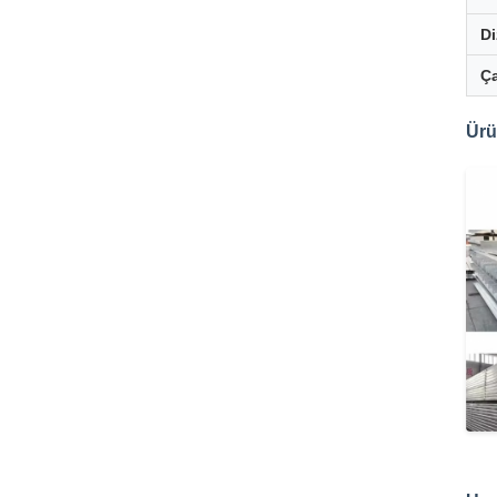
Di
Ça
Ürü