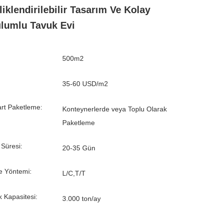
liklendirilebilir Tasarım Ve Kolay
lumlu Tavuk Evi
500m2
35-60 USD/m2
rt Paketleme:
Konteynerlerde veya Toplu Olarak
Paketleme
 Süresi:
20-35 Gün
 Yöntemi:
L/C,T/T
k Kapasitesi:
3.000 ton/ay