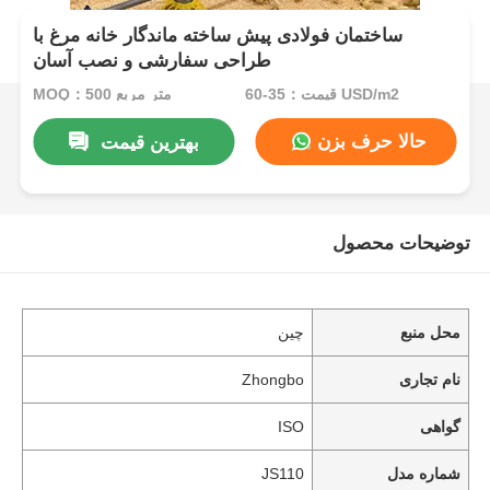
ساختمان فولادی پیش ساخته ماندگار خانه مرغ با
طراحی سفارشی و نصب آسان
قیمت：35-60 USD/m2
MOQ：500 متر مربع
حالا حرف بزن
بهترین قیمت
توضیحات محصول
محل منبع
چین
نام تجاری
Zhongbo
گواهی
ISO
شماره مدل
JS110