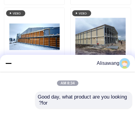
Alisawang
Q235/Q355 استیل پیش
Q235 Q355 ساختمان
ساخته ساختاری فولادی
انبار فولاد پیش ساخته
خانه مرغ با 50 سال عمر
گوسفند گوسفند گاو
8:34 AM
استفاده و طراحی
مرغزارخانه مرغخانه
ارسال سؤال
ارسال سؤال
سفارشی
Good day, what product are you looking 
for?
خانه
دربارهی ما
تماس با ما
Desktop Site
نقشه سایت
سیاست حفظ حریم خصوصی