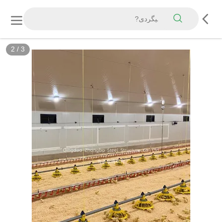
2
/
3