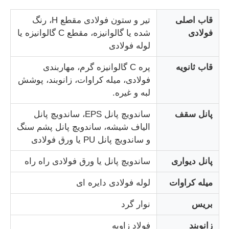
قاب اصلی
تیر و ستون فولادی مقطع H، رنگ
کارخانه تور
فولادی
شده یا گالوانیزه، مقطع C گالوانیزه یا
لوله فولادی
کنترل کیفیت
قاب ثانویه
پره C گالوانیزه گرم، مهاربندی
فولادی، میله کراوات، زانوبند، پوشش
لبه و غیره.
تماس با ما
پانل سقف
ساندویچ پانل EPS، ساندویچ پانل
درخواست نقل قول
الیاف شیشه، ساندویچ پانل پشم سنگ
و ساندویچ پانل PU یا ورق فولادی
خانه های ساخته شده از فولاد سبک
پانل دیواری
ساندویچ پانل یا ورق فولادی راه راه
میله کراوات
لوله فولادی دایره ای
ساختمان سازه فولادی
بریس
نوار گرد
کارگاه سازه های فولادی
زانوبند
فولاد زاویه