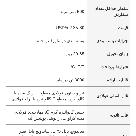
مقدار حداقل تعداد
500 متر مربع
سفارش
قیمت
35-60 USD/m2
جزئیات بسته بندی
بسته بندی در ظروف یا فله
زمان تحویل
20-35 روز
شرایط پرداخت
L/C، T/T
قابلیت ارائه
3000 تن در ماه
تیر و ستون فولادی مقطع H، رنگ شده یا
قاب اصلی فولادی
گالوانیزه، مقطع C گالوانیزه یا لوله فولادی
جنس گالوانیزه گرم C، مهاربندی فولادی،
قاب ثانویه
میله کراوات، زانوبند، پوشش لبه
ساندویچ پانل EPS، ساندویچ پانل فیبر