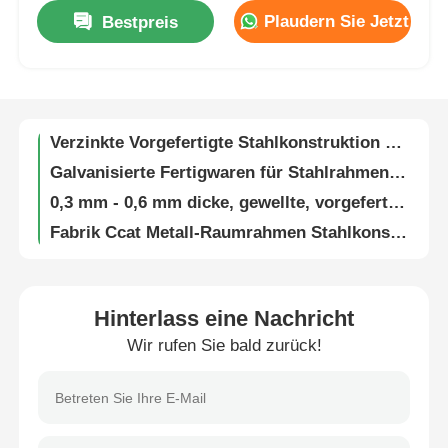
Plaudern Sie Jetzt
Bestpreis
Flexible Stahlkonstruktion Werkstatt Leicht-Schwerstahlkonstruktion Q235B Q355
Fabrik Tour
1.0mm-2.0mm Dicke Transparente FRP-Blatt Q235B Q355 Stahlkonstruktionswerkstatt
Leichte Stahlstruktur für vorgefertigtes Metall
Qualitätskontrolle
Verzinkte Vorgefertigte Stahlkonstruktion Für Stahlrahmenkonstruktion Industrielager
Galvanisierte Fertigwaren für Stahlrahmenbau Industrielager
Kontakt
0,3 mm - 0,6 mm dicke, gewellte, vorgefertigte Metallgebäude aus Stahlblech
Fabrik Ccat Metall-Raumrahmen Stahlkonstruktion Gebäude Fertigteil Lager
Referenzen
Q355 Q235B Metall-Raumtragwerk Stahlkonstruktion Fertigteil Lagergebäude Gewerblich
Metall-Raumtragwerk Stahlkonstruktion Gebäude Fertigteil Lagerhalle Gewerblich
Erdbebenbeständige 20ft Container-Arbeitslagerhäuser: erschwingliche Baustellenwohnungen
Vorgefertigtes Haus aus Leichtstahl
Hinterlass eine Nachricht
20ft Container Leichtstahl Prefab Haus 50mm 75mm oder 100mm Sandwich Panel Dach
Wir rufen Sie bald zurück!
20FT Container House Light Steel Prefab House For Labor Camps
Stahlkonstruktionsgebäude
Kostenlose Baustellen Wohnungslösungen 20ft Containerhaus für Arbeitslager
3m x 5,95m x 2,8m Fertigteil-Modulcontainerhäuser Q235 verzinktes Stahl EPS-Paneel
Stahlkonstruktionswerkstatt