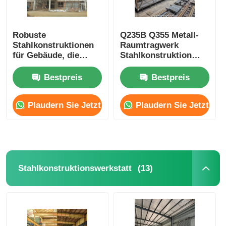
Robuste
Q235B Q355 Metall-
Stahlkonstruktionen
Raumtragwerk
für Gebäude, die
Stahlkonstruktion
Schutz und
Metallfertiggebäude
strukturelle Integrität
Gewerblich
Bestpreis
Bestpreis
bieten
Plaudern Sie Jetzt
Plaudern Sie Jetzt
(13)
Stahlkonstruktionswerkstatt