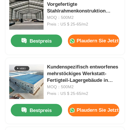
Vorgefertigte
Stahlrahmenkonstruktion
Vorgefertigte Lagerung Garage
MOQ：500M2
Preis：US $ 25-65/m2
Plaudern Sie Jetzt
Bestpreis
Kundenspezifisch entworfenes
mehrstöckiges Werkstatt-
Fertigteil-Lagergebäude in
Stahlkonstruktion (OEM)
MOQ：500M2
Preis：US $ 25-65/m2
Plaudern Sie Jetzt
Bestpreis