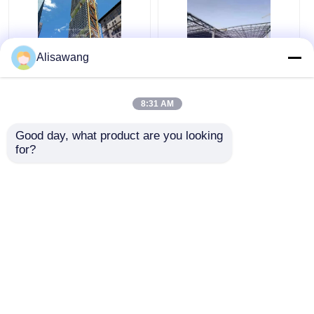
Alisawang
Modernes Hochhaus-
Hochhäuser,
Gewerbegebäude aus
vorgefertigte
8:31 AM
Stahl, vorgefertigte
Stahlkonstruktion,
Stahlkonstruktion,
modernes Hotel,
Good day, what product are you looking 
Hotel, Schule,
Schulkrankenhaus
Bestpreis
Bestpreis
for?
Krankenhaus
Plaudern Sie Jetzt
Plaudern Sie Jetzt
Sehen Sie mehr an
Startseite
Über uns
Kontakt
Desktop Site