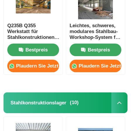
Q235B Q355
Leichtes, schweres,
Werkstatt für
modulares Stahlbau-
Stahlkonstruktionen
Workshop-System für
nach Maß
dynamische
Industrieumgebungen
Bestpreis
Bestpreis
Plaudern Sie Jetzt
Plaudern Sie Jetzt
(10)
Stahlkonstruktionslager