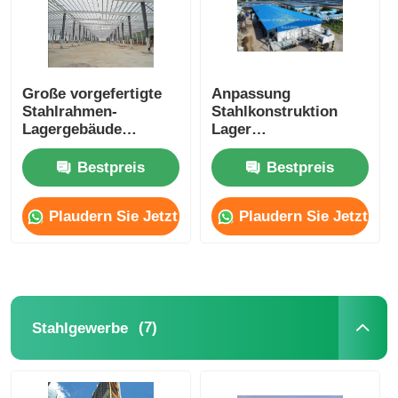
Große vorgefertigte
Anpassung
Stahlrahmen-
Stahlkonstruktion
Lagergebäude
Lager
Metallkonstruktion
Umweltschonend
Lagerhalle Fertigteil-
Q235 Q355B C und Z
Bestpreis
Bestpreis
Werkstatt
Purlin
Plaudern Sie Jetzt
Plaudern Sie Jetzt
(7)
Stahlgewerbe