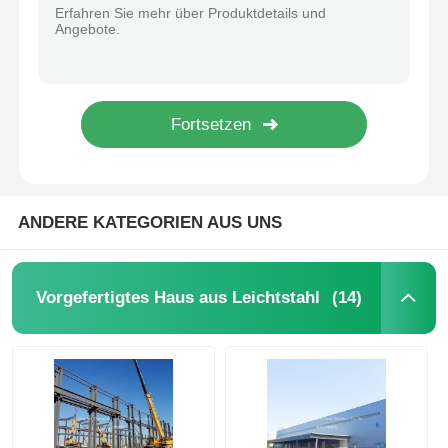
Korrosionsbeständige farbige Fluorstahlplatten für Chemieanlagen
Korrosionsbeständige farbige Fluorstahlplatten für Chemieanlagen
Stahlkonstruktionslager
Pulverbeschichtete Korrosionsschutzstahlstruktur Wetterbeständigkeit
Pulverbeschichtete, korrosionsbeständige Stahlkonstruktion, die überragende Leistung bietet
Stahlgewerbe
Stahlfertigbau für Industrie-Werkstatt-Lager
Q235B Q355 Metall-Raumtragwerk Stahlkonstruktion Metallfertiggebäude Gewerblich
Bergbaustrukturen
ANDERE KATEGORIEN AUS UNS
Stahlkonstruktion Flugzeughänger
(14)
Vorgefertigtes Haus aus Leichtstahl
Stahlbaustoff
Stahlkonstruktions-Geflügelstall
Stahlkonstruktion Wasserbehälter Turm