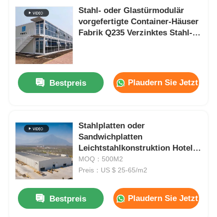
Stahl- oder Glastürmodulär
vorgefertigte Container-Häuser
Fabrik Q235 Verzinktes Stahl-
EPS-Panel
Plaudern Sie Jetzt
Bestpreis
Stahlplatten oder
Sandwichplatten
Leichtstahlkonstruktion Hotel
Mehrstöckig
MOQ：500M2
Preis：US $ 25-65/m2
Plaudern Sie Jetzt
Bestpreis