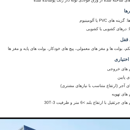
ی ساخته شده از ورق فولادی لوله دار رنگ پوشانده شده
رها
ینه های PVC یا آلومینیوم
: درهای کشویی یا کشویی
 قفل
، بولت ها و مغز های معمولی، پیچ های خودکار، بولت های پایه و مغز ها
اختیاری
 های خروجی
ی پایین
ی آجر (ارتفاع متناسب با نیازهای مشتری)
های تهویه
جرثقیل با ارتفاع بلند >6 متر و ظرفیت 3-30T