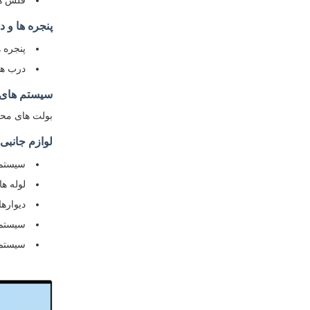
فلش ها
پنجره ها و د
پنجره ها: گز
درب ها
سیستم های
بولت های محکم
لوازم جانبی 
سیستم
لوله ها
دیوارها
سیستم 
سیستم های 