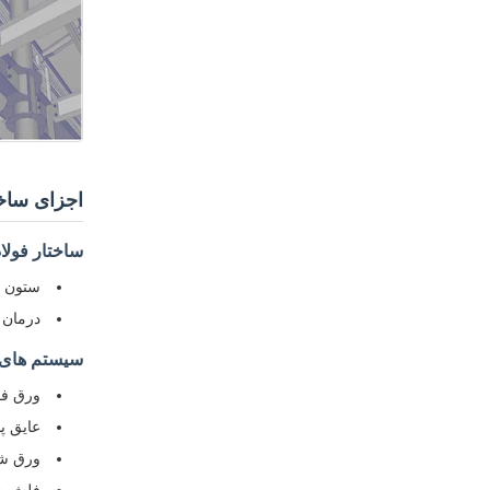
اجزای ساخت
ساختار فولا
ستون های 
درمان س
سیستم های 
ورق فولا
عایق پنل ساندویچ با
ورق شفاف FRP: ضخا