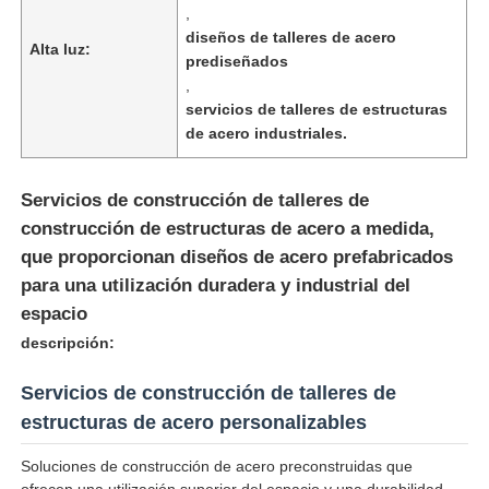
,
diseños de talleres de acero
Alta luz:
prediseñados
,
servicios de talleres de estructuras
de acero industriales.
Servicios de construcción de talleres de
construcción de estructuras de acero a medida,
que proporcionan diseños de acero prefabricados
para una utilización duradera y industrial del
espacio
descripción:
Inicio
Servicios de construcción de talleres de
Productos
estructuras de acero personalizables
Soluciones de construcción de acero preconstruidas que
Sobre nosotros
ofrecen una utilización superior del espacio y una durabilidad