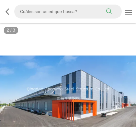
3
/
3