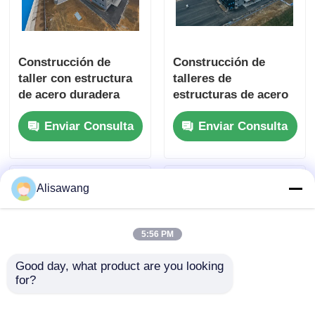
Construcción de
Construcción de
taller con estructura
talleres de
de acero duradera
estructuras de acero
con soluciones de
prefabricadas que
Enviar Consulta
Enviar Consulta
acero prediseñadas y
ofrecen soluciones de
personalizables para
acero duraderas y
maximizar la
personalizables para
eficiencia del espacio
la optimización del
Alisawang
industrial
espacio industrial
5:56 PM
Good day, what product are you looking 
for?
Soluciones integrales
Innovadoras técnicas