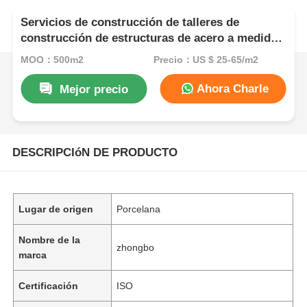
Servicios de construcción de talleres de
construcción de estructuras de acero a medida,
que proporcionan diseños de acero
MOQ：500m2
Precio：US $ 25-65/m2
prefabricados para una utilización duradera y
industrial del espacio
Ahora Charle
Mejor precio
DESCRIPCIóN DE PRODUCTO
Lugar de origen
Porcelana
Nombre de la
zhongbo
marca
Certificación
ISO