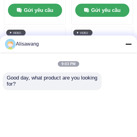
thuật sẵn có thể tùy
giải pháp thép bền và
Gửi yêu cầu
Gửi yêu cầu
chỉnh để tối đa hóa
tùy chỉnh cho tối ưu
hiệu quả không gian
hóa không gian công
công nghiệp
nghiệp
Alisawang
9:03 PM
Good day, what product are you looking 
for?
Giải pháp hội thảo
Kỹ thuật lập kế hoạch
cấu trúc thép toàn
và xây dựng nhà
diện bao gồm thiết kế
xưởng kết cấu thép
chế tạo và dịch vụ lắp
cải tiến để nâng cao
Gửi yêu cầu
Gửi yêu cầu
ráp tại chỗ
tính toàn vẹn và an
toàn của kết cấu