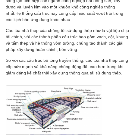
sáng tạo tích hợp các ngành công nghiệp bất động sản, xây
dựng và luyện kim vào một khuôn khổ công nghiệp thống
nhất.Hệ thống cấu trúc này cung cấp hiệu suất vượt trội trong
Tham quan nhà máy
các kịch bản ứng dụng khác nhau.
Các tòa nhà thép của chúng tôi sử dụng thép như là vật liệu chịu
Kiểm soát chất lượng
tải chính, với các thành phần cấu trúc bao gồm vạch, cột, khung
và tấm thép.và hệ thống vòm tường, chúng tạo thành các giải
pháp xây dựng hoàn chỉnh, bền vững.
Liên hệ chúng tôi
So với các cấu trúc bê tông truyền thống, các tòa nhà thép cung
cấp sức mạnh và khả năng chống động đất cao hơn trong khi
giảm đáng kể chất thải xây dựng thông qua tái sử dụng thép.
Yêu cầu báo giá
Ngôi nhà được chế tạo sẵn bằng thép nhẹ
Tòa nhà kết cấu thép
xưởng kết cấu thép