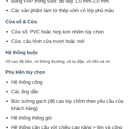
Bảng FRP trong suốt: độ dày 1,0 mm-2,0 mm
Các sản phẩm làm từ thép vòm có lớp phủ màu
Xây dựng cấu trúc thép
Cửa sổ & Cửa
Cửa sổ: PVC hoặc hợp kim nhôm tùy chọn
Cấu trúc thép sơn tĩnh điện
Cửa: cấu hình cửa trượt hoặc mở
Hệ thống buộc
Vít cao độ bền, vít thông thường, vít tự đập, vít nền và vít
Phụ kiện tùy chọn
Hệ thống cống
Các ống dẫn
Bức tường gạch (độ cao tùy chỉnh theo yêu cầu của
khách hàng)
Hệ thống thông gió
Hệ thống cần cẩu với chiều cao nâng > 6m và công