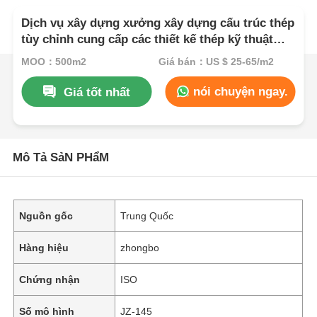
Dịch vụ xây dựng xưởng xây dựng cấu trúc thép
tùy chỉnh cung cấp các thiết kế thép kỹ thuật
trước để sử dụng không gian bền vững và công
MOQ：500m2
Giá bán：US $ 25-65/m2
nghiệp
nói chuyện ngay.
Giá tốt nhất
Mô Tả SảN PHẩM
Nguồn gốc
Trung Quốc
Hàng hiệu
zhongbo
Chứng nhận
ISO
Số mô hình
JZ-145