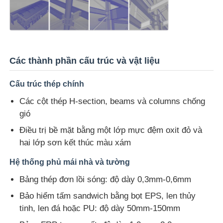
kho kết cấu thép
Tòa nhà thép thương mại
Các thành phần cấu trúc và vật liệu
Cấu trúc thép chính
Cấu trúc khai thác
Các cột thép H-section, beams và columns chống
gió
Thép cấu trúc máy bay treo
Điều trị bề mặt bằng một lớp mực đệm oxit đỏ và
hai lớp sơn kết thúc màu xám
Vật liệu cấu trúc thép
Hệ thống phủ mái nhà và tường
Bảng thép đơn lồi sóng: độ dày 0,3mm-0,6mm
Thép cấu trúc nhà gia cầm
Bảo hiểm tấm sandwich bằng bọt EPS, len thủy
tinh, len đá hoặc PU: độ dày 50mm-150mm
Thép cấu trúc tháp bể nước