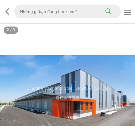
3
/
3