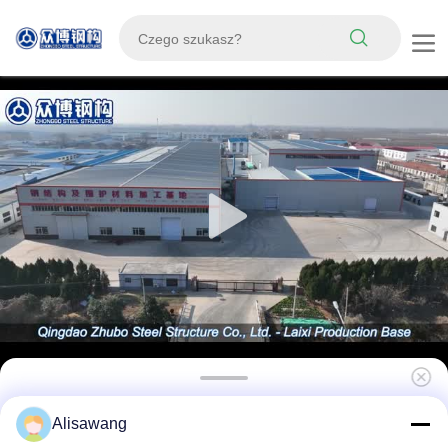
Zastosowalna prefabrykowana konstrukcja
Alisawang
stalowa Dom dla drobiu z solidną