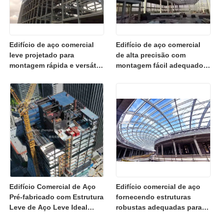
Edifício de aço comercial
Edifício de aço comercial
leve projetado para
de alta precisão com
montagem rápida e versátil
montagem fácil adequado
em estruturas de escritórios
para projetos de
de hotéis e supermercados
construção de hotéis e
supermercados
Edifício Comercial de Aço
Edifício comercial de aço
Pré-fabricado com Estrutura
fornecendo estruturas
Leve de Aço Leve Ideal
robustas adequadas para
para Hotel, Escritório e
aplicações comerciais, de