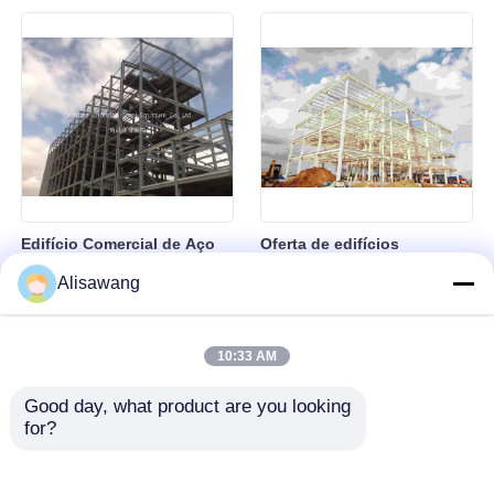
Supermercado
varejo, industriais e de
armazenamento
Edifício Comercial de Aço
Oferta de edifícios
versátil e solução para
comerciais de aço e
Alisawang
empreendimentos
soluções de edifícios
comerciais que exigem
personalizáveis para os
estruturas de construção
sectores industrial e
10:33 AM
industrial duráveis
comercial
Good day, what product are you looking 
for?