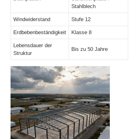
Stahlblech
Baubaustruktur Bau
Windwiderstand
Stufe 12
Erdbebenbeständigkeit
Klasse 8
Pulverbeschichtete Stahlstruktur
Lebensdauer der
Bis zu 50 Jahre
Struktur