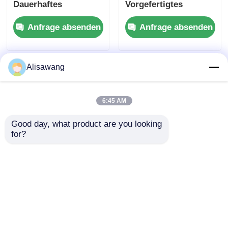
Dauerhaftes
Vorgefertigtes
vorgefertigtes
Metallgebäude für
Anfrage absenden
Anfrage absenden
Metallgebäude, das
Lagerung und
eine schnelle
einfache Installation
Installation und den
in verschiedenen
Schutz von
Branchen
Alisawang
gelagerten Gütern
bietet
6:45 AM
Good day, what product are you looking 
for?
Stahlkonstruktion
Vorgefertigtes
Lager bietet eine
Industriegebäude
überlegene
ISO9001 Modularbau
Widerstandsfähigkeit
Anfrage absenden
Anfrage absenden
gegen Schädlinge,
Schimmel und