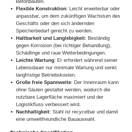
Betonbauten.
Flexible Konstruktion
: Leicht erweiterbar oder
anpassbar, um dem zukünftigen Wachstum des
Fabrik Tour
Geschäfts oder den sich ändernden
Speicherbedarf gerecht zu werden.
Qualitätskontrolle
Haltbarkeit und Langlebigkeit
: Beständig
gegen Korrosion (bei richtiger Behandlung),
Schädlinge und raue Wetterbedingungen.
Kontakt
Leichte Wartung
: Er erfordert während seiner
Lebensdauer nur minimale Wartung und senkt
Referenzen
langfristige Betriebskosten.
Große freie Spannweite
: Der Innenraum kann
ohne Säulen gestaltet werden, wodurch die
Vorgefertigtes Haus aus Leichtstahl
nutzbare Lagerfläche maximiert und der
Logistikfluss verbessert wird.
Stahlkonstruktionsgebäude
Nachhaltigkeit
: Stahl ist recycelbar und damit
eine umweltfreundliche Bauauswahl.
Stahlkonstruktionswerkstatt