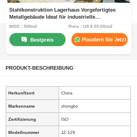
Stahlkonstruktion Lagerhaus Vorgefertigtes
Metallgebäude Ideal für industrielle
Lagerwerkstätten und gewerbliche Lagerhallen
MOQ：500m2
Preis：US $ 25-65/m2
Plaudern Sie Jetzt
Bestpreis
PRODUKT-BESCHREIBUNG
Herkunftsort
China
Markenname
zhongbo
Zertifizierung
ISO
Modellnummer
JZ-129