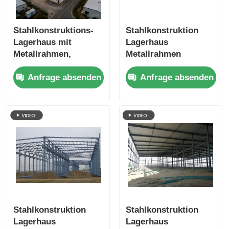
Stahlkonstruktions-
Stahlkonstruktion
Lagerhaus mit
Lagerhaus
Metallrahmen,
Metallrahmen
konzipiert für die
Konstruktion zur
Anfrage absenden
Anfrage absenden
industrielle Lagerung
Maximierung der
mit hoher Festigkeit
Lagerkapazität und
und langer
zur Gewährleistung
Lebensdauer
der Strukturstabilität
Stahlkonstruktion
Stahlkonstruktion
Lagerhaus
Lagerhaus