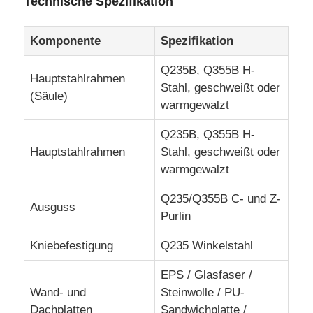
Technische Spezifikation
Stahlkonstruktionslager
Komponente
Spezifikation
Q235B, Q355B H-
Hauptstahlrahmen
Stahlgewerbe
Stahl, geschweißt oder
(Säule)
warmgewalzt
Bergbaustrukturen
Q235B, Q355B H-
Hauptstahlrahmen
Stahl, geschweißt oder
warmgewalzt
Stahlkonstruktion Flugzeughänger
Q235/Q355B C- und Z-
Ausguss
Stahlbaustoff
Purlin
Kniebefestigung
Q235 Winkelstahl
Stahlkonstruktions-Geflügelstall
EPS / Glasfaser /
Wand- und
Steinwolle / PU-
Stahlkonstruktion Wasserbehälter Turm
Dachplatten
Sandwichplatte /