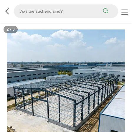
3
/
3