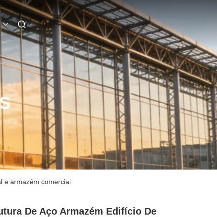
S
ial e armazém comercial
utura De Aço Armazém Edifício De