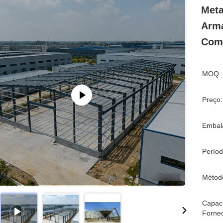
Meta
Arma
Come
MOQ:
Preço:
Embal
Períod
Métod
Capac
Forne