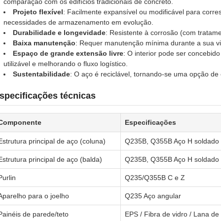
comparação com os edifícios tradicionais de concreto.
Projeto flexível
: Facilmente expansível ou modificável para corr
necessidades de armazenamento em evolução.
Durabilidade e longevidade
: Resistente à corrosão (com tratam
Baixa manutenção
: Requer manutenção mínima durante a sua vida
Espaço de grande extensão livre
: O interior pode ser concebi
utilizável e melhorando o fluxo logístico.
Sustentabilidade
: O aço é reciclável, tornando-se uma opção de
specificações técnicas
Componente
Especificações
Estrutura principal de aço (coluna)
Q235B, Q355B Aço H soldado 
Estrutura principal de aço (balda)
Q235B, Q355B Aço H soldado 
Purlin
Q235/Q355B C e Z
Aparelho para o joelho
Q235 Aço angular
Painéis de parede/teto
EPS / Fibra de vidro / Lana d