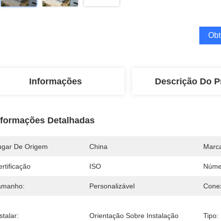
Obt
Informações
Descrição Do P
nformações Detalhadas
ugar De Origem
China
Marc
rtificação
ISO
Núme
amanho:
Personalizável
Cone
stalar:
Orientação Sobre Instalação
Tipo: