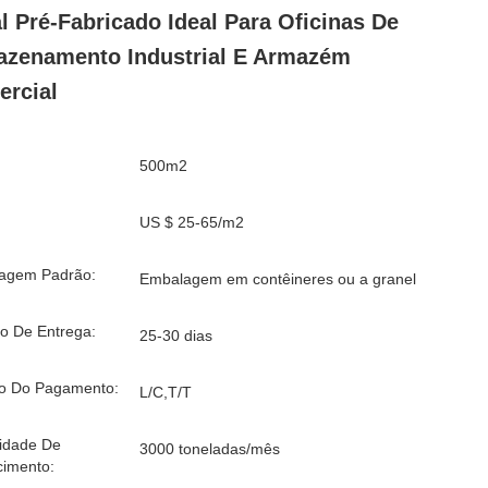
l Pré-Fabricado Ideal Para Oficinas De
zenamento Industrial E Armazém
rcial
500m2
US $ 25-65/m2
agem Padrão:
Embalagem em contêineres ou a granel
o De Entrega:
25-30 dias
o Do Pagamento:
L/C,T/T
idade De
3000 toneladas/mês
cimento: