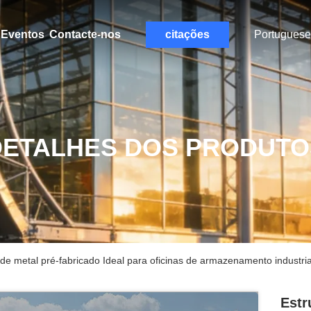
Eventos
Contacte-nos
citações
Portuguese
DETALHES DOS PRODUTO
 de metal pré-fabricado Ideal para oficinas de armazenamento industr
Estr