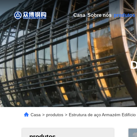
Casa
Sobre nós
produtos
Casa
>
produtos
>
Estrutura de aço Armazém Edifício
produtos