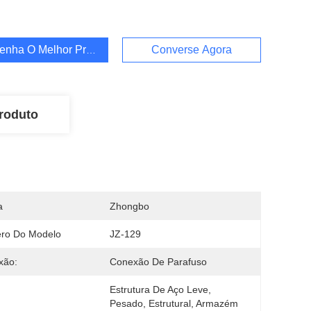
enha O Melhor Preço
Converse Agora
roduto
a
Zhongbo
ro Do Modelo
JZ-129
xão:
Conexão De Parafuso
Estrutura De Aço Leve, 
Pesado, Estrutural, Armazém 