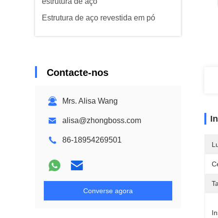
estrutura de aço
Estrutura de aço revestida em pó
Contacte-nos
Mrs. Alisa Wang
I
alisa@zhongboss.com
86-18954269501
L
Ce
T
Converse agora
In