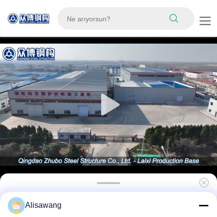
Tavuk Yetiştiriciliği için Dayanıklı Malzemeler
Alisawang
ve Kolay Montajlı Prefabrik Çelik Yapı Kümes